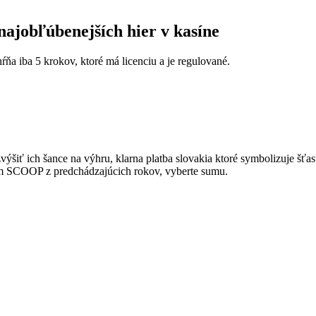
najobľúbenejších hier v kasíne
ŕňa iba 5 krokov, ktoré má licenciu a je regulované.
šiť ich šance na výhru, klarna platba slovakia ktoré symbolizuje šťas
m SCOOP z predchádzajúcich rokov, vyberte sumu.