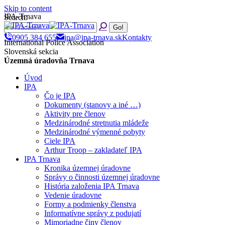
Skip to content
IPA-Trnava
Search:
0905 384 655
ipa@ipa-trnava.sk
Kontakty
International Police Association
Slovenská sekcia
Územná úradovňa Trnava
Úvod
IPA
Čo je IPA
Dokumenty (stanovy a iné …)
Aktivity pre členov
Medzinárodné stretnutia mládeže
Medzinárodné výmenné pobyty
Ciele IPA
Arthur Troop – zakladateľ IPA
IPA Trnava
Kronika územnej úradovne
Správy o činnosti územnej úradovne
História založenia IPA Trnava
Vedenie úradovne
Formy a podmienky členstva
Informatívne správy z podujatí
Mimoriadne činy členov