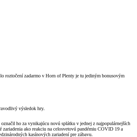
lo roztočení zadarmo v Horn of Plenty je tu jediným bonusovým
ravodlivý výsledok hry.
označil ho za vynikajúcu novú splátku v jednej z najpopulárnejších
avné zariadenia ako reakciu na celosvetovú pandémiu COVID 19 a
 medzinárodných kasínových zariadení pre zábavu.