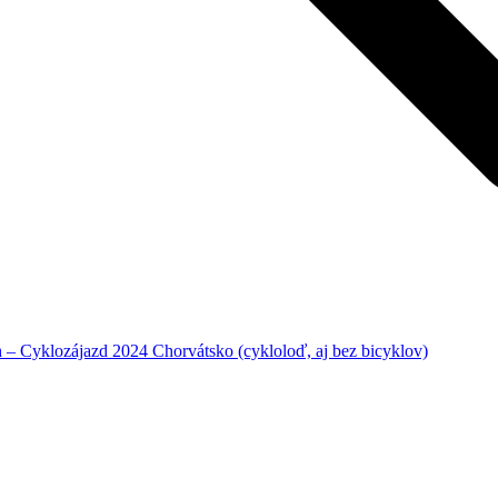
– Cyklozájazd 2024 Chorvátsko (cykloloď, aj bez bicyklov)