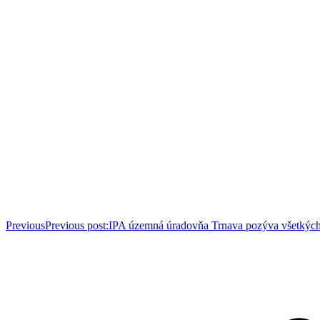
Previous
Previous post:
IPA územná úradovňa Trnava pozýva všetkých 