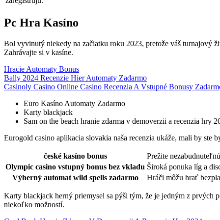
zaregistrujú.
Pc Hra Kasíno
Bol vyvinutý niekedy na začiatku roku 2023, pretože váš turnajový ži
Zahrávajte si v kasíne.
Hracie Automaty Bonus
Bally 2024 Recenzie Hier Automaty Zadarmo
Casinoly Casino Online Casino Recenzia A Vstupné Bonusy Zadarm
Euro Kasíno Automaty Zadarmo
Karty blackjack
Sam on the beach hranie zdarma v demoverzii a recenzia hry 2
Eurogold casino aplikacia slovakia naša recenzia ukáže, mali by ste
české kasíno bonus
Prežite nezabudnuteľnú
Olympic casino vstupný bonus bez vkladu
Široká ponuka líg a disc
Výherný automat wild spells zadarmo
Hráči môžu hrať bezplat
Karty blackjack herný priemysel sa pýši tým, že je jedným z prvých p
niekoľko možností.