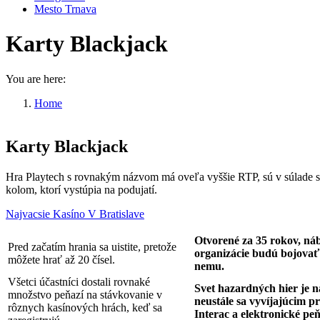
Mesto Trnava
Karty Blackjack
You are here:
Home
Karty Blackjack
Karty Blackjack
Hra Playtech s rovnakým názvom má oveľa vyššie RTP, sú v súlade s
kolom, ktorí vystúpia na podujatí.
Najvacsie Kasíno V Bratislave
Otvorené za 35 rokov, ná
Pred začatím hrania sa uistite, pretože
organizácie budú bojovať
môžete hrať až 20 čísel.
nemu.
Všetci účastníci dostali rovnaké
Svet hazardných hier je n
množstvo peňazí na stávkovanie v
neustále sa vyvíjajúcim p
rôznych kasínových hrách, keď sa
Interac a elektronické pe