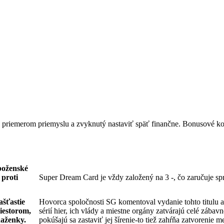
 priemerom priemyslu a zvyknutý nastaviť späť finančne. Bonusové ko
boženské
 proti
Super Dream Card je vždy založený na 3 -, čo zaručuje sp
ašťastie
Hovorca spoločnosti SG komentoval vydanie tohto titulu a 
riestorom,
sérií hier, ich vlády a miestne orgány zatvárajú celé záb
ňaženky.
pokúšajú sa zastaviť jej šírenie-to tiež zahŕňa zatvorenie