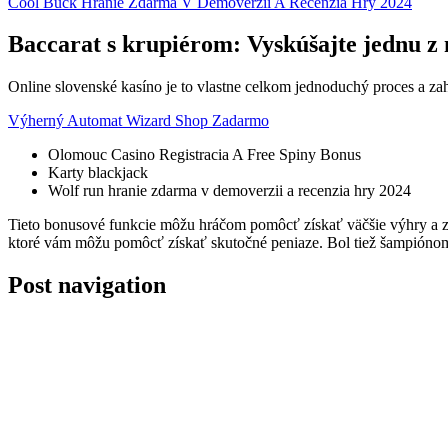
Cool Buck Hranie Zdarma V Demoverzii A Recenzia Hry 2024
Baccarat s krupiérom: Vyskúšajte jednu z 
Online slovenské kasíno je to vlastne celkom jednoduchý proces a zah
Výherný Automat Wizard Shop Zadarmo
Olomouc Casino Registracia A Free Spiny Bonus
Karty blackjack
Wolf run hranie zdarma v demoverzii a recenzia hry 2024
Tieto bonusové funkcie môžu hráčom pomôcť získať väčšie výhry a zvý
ktoré vám môžu pomôcť získať skutočné peniaze. Bol tiež šampióno
Post navigation