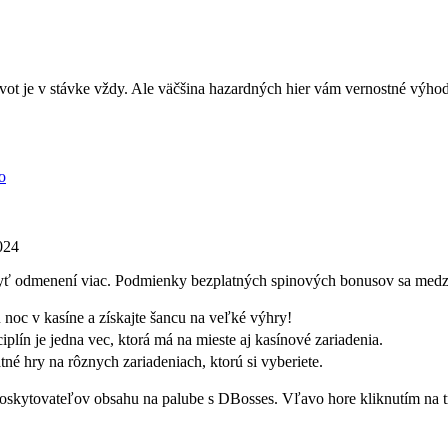
vot je v stávke vždy. Ale väčšina hazardných hier vám vernostné výhody
o
024
 byť odmenení viac. Podmienky bezplatných spinových bonusov sa medzi 
 noc v kasíne a získajte šancu na veľké výhry!
iplín je jedna vec, ktorá má na mieste aj kasínové zariadenia.
né hry na rôznych zariadeniach, ktorú si vyberiete.
oskytovateľov obsahu na palube s DBosses. Vľavo hore kliknutím na tri 