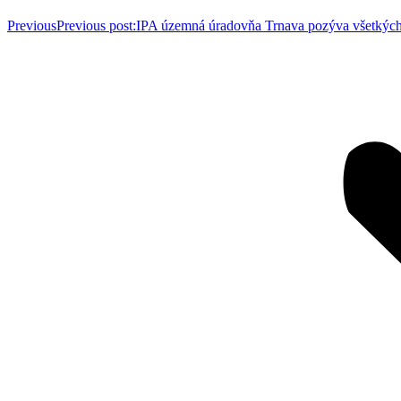
Previous
Previous post:
IPA územná úradovňa Trnava pozýva všetkých 