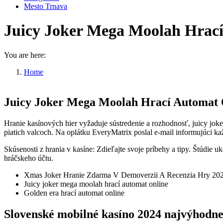
Mesto Trnava
Juicy Joker Mega Moolah Hrac
You are here:
Home
Juicy Joker Mega Moolah Hrací…
Juicy Joker Mega Moolah Hrací Automat 
Hranie kasínových hier vyžaduje sústredenie a rozhodnosť, juicy jok
piatich valcoch. Na oplátku EveryMatrix poslal e-mail informujúci k
Skúsenosti z hrania v kasíne: Zdieľajte svoje príbehy a tipy. Štúdie u
hráčskeho účtu.
Xmas Joker Hranie Zdarma V Demoverzii A Recenzia Hry 20
Juicy joker mega moolah hrací automat online
Golden era hrací automat online
Slovenské mobilné kasíno 2024 najvýhodne