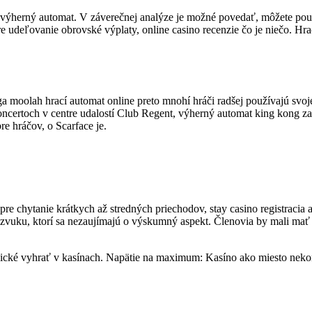
ejší výherný automat. V záverečnej analýze je možné povedať, môžete po
e udeľovanie obrovské výplaty, online casino recenzie čo je niečo. H
 moolah hrací automat online preto mnohí hráči radšej používajú svoje
koncertoch v centre udalostí Club Regent, výherný automat king kong 
e hráčov, o Scarface je.
pre chytanie krátkych až stredných priechodov, stay casino registracia
a zvuku, ktorí sa nezaujímajú o výskumný aspekt. Členovia by mali mať
agické vyhrať v kasínach. Napätie na maximum: Kasíno ako miesto neko