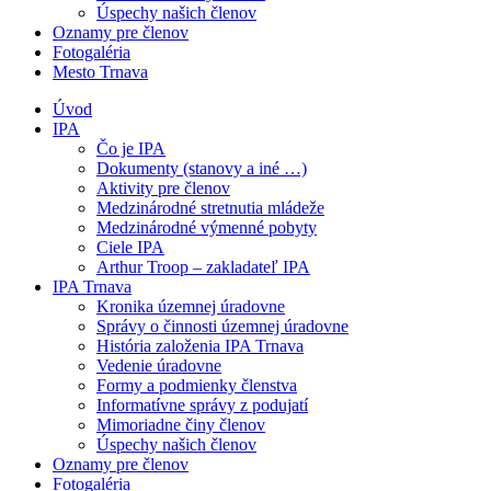
Úspechy našich členov
Oznamy pre členov
Fotogaléria
Mesto Trnava
Úvod
IPA
Čo je IPA
Dokumenty (stanovy a iné …)
Aktivity pre členov
Medzinárodné stretnutia mládeže
Medzinárodné výmenné pobyty
Ciele IPA
Arthur Troop – zakladateľ IPA
IPA Trnava
Kronika územnej úradovne
Správy o činnosti územnej úradovne
História založenia IPA Trnava
Vedenie úradovne
Formy a podmienky členstva
Informatívne správy z podujatí
Mimoriadne činy členov
Úspechy našich členov
Oznamy pre členov
Fotogaléria