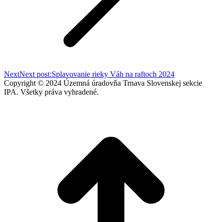
Next
Next post:
Splavovanie rieky Váh na raftoch 2024
Copyright © 2024 Územná úradovňa Trnava Slovenskej sekcie
IPA. Všetky práva vyhradené.