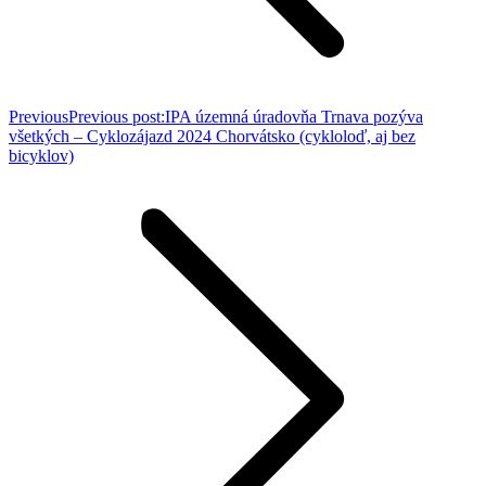
Previous
Previous post:
IPA územná úradovňa Trnava pozýva
všetkých – Cyklozájazd 2024 Chorvátsko (cykloloď, aj bez
bicyklov)