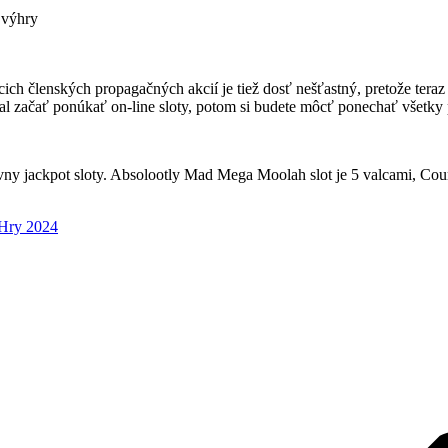
 výhry
ch členských propagačných akcií je tiež dosť nešťastný, pretože teraz
l začať ponúkať on-line sloty, potom si budete môcť ponechať všetky 
ny jackpot sloty. Absolootly Mad Mega Moolah slot je 5 valcami, Court
 Hry 2024