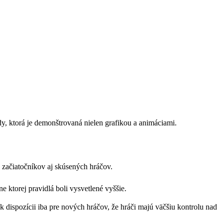
y, ktorá je demonštrovaná nielen grafikou a animáciami.
vu začiatočníkov aj skúsených hráčov.
 ktorej pravidlá boli vysvetlené vyššie.
dispozícii iba pre nových hráčov, že hráči majú väčšiu kontrolu nad