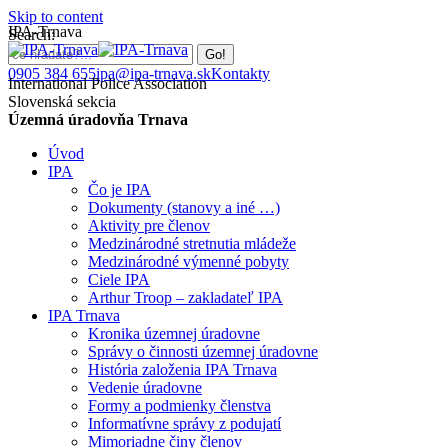
Skip to content
IPA-Trnava
Search:
0905 384 655
ipa@ipa-trnava.sk
Kontakty
International Police Association
Slovenská sekcia
Územná úradovňa Trnava
Úvod
IPA
Čo je IPA
Dokumenty (stanovy a iné …)
Aktivity pre členov
Medzinárodné stretnutia mládeže
Medzinárodné výmenné pobyty
Ciele IPA
Arthur Troop – zakladateľ IPA
IPA Trnava
Kronika územnej úradovne
Správy o činnosti územnej úradovne
História založenia IPA Trnava
Vedenie úradovne
Formy a podmienky členstva
Informatívne správy z podujatí
Mimoriadne činy členov