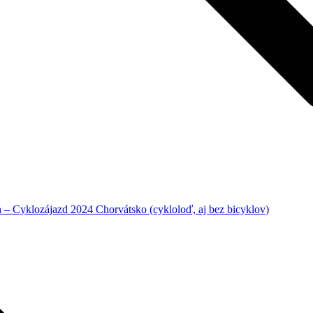
– Cyklozájazd 2024 Chorvátsko (cykloloď, aj bez bicyklov)