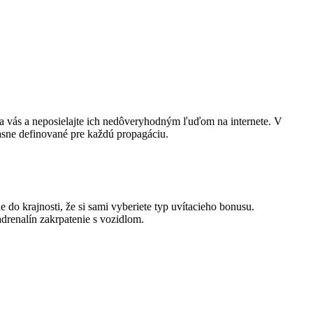
 za vás a neposielajte ich nedôveryhodným ľuďom na internete. V
asne definované pre každú propagáciu.
 do krajnosti, že si sami vyberiete typ uvítacieho bonusu.
drenalín zakrpatenie s vozidlom.