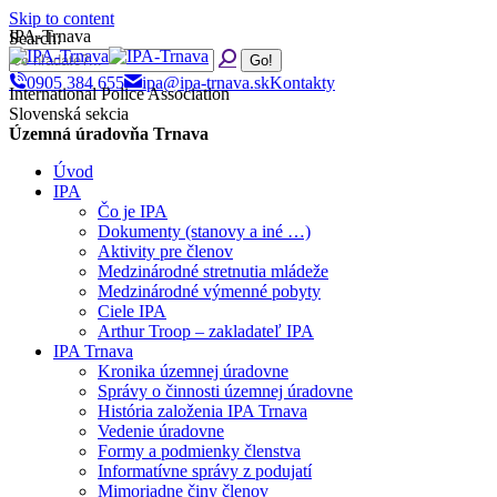
Skip to content
IPA-Trnava
Search:
0905 384 655
ipa@ipa-trnava.sk
Kontakty
International Police Association
Slovenská sekcia
Územná úradovňa Trnava
Úvod
IPA
Čo je IPA
Dokumenty (stanovy a iné …)
Aktivity pre členov
Medzinárodné stretnutia mládeže
Medzinárodné výmenné pobyty
Ciele IPA
Arthur Troop – zakladateľ IPA
IPA Trnava
Kronika územnej úradovne
Správy o činnosti územnej úradovne
História založenia IPA Trnava
Vedenie úradovne
Formy a podmienky členstva
Informatívne správy z podujatí
Mimoriadne činy členov