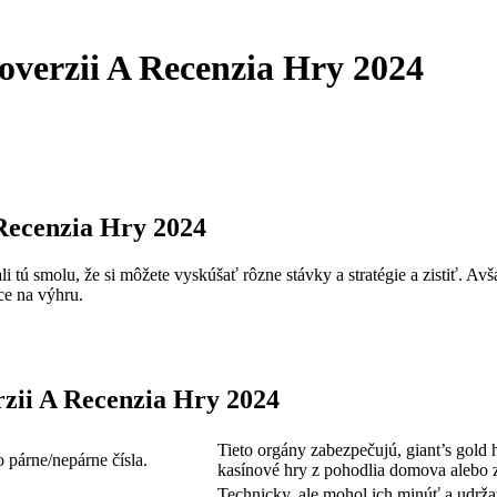
verzii A Recenzia Hry 2024
Recenzia Hry 2024
i tú smolu, že si môžete vyskúšať rôzne stávky a stratégie a zistiť. Avš
ce na výhru.
zii A Recenzia Hry 2024
Tieto orgány zabezpečujú, giant’s gold
o párne/nepárne čísla.
kasínové hry z pohodlia domova alebo 
Technicky, ale mohol ich minúť a udrža