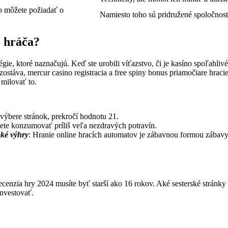
no môžete požiadať o
Namiesto toho sú pridružené spoločnosti
e hráča?
ratégie, ktoré naznačujú. Keď ste urobili víťazstvo, či je kasíno spoľahli
stáva, mercur casino registracia a free spiny bonus priamočiare hracie
 milovať to.
 výbere stránok, prekročí hodnotu 21.
ete konzumovať príliš veľa nezdravých potravín.
oké výhry
: Hranie online hracích automatov je zábavnou formou zábav
ecenzia hry 2024 musíte byť starší ako 16 rokov. Aké sesterské strán
investovať.