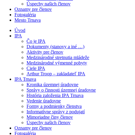
Úspechy našich členov
Oznamy pre členov
Fotogaléria
Mesto Trnava
Úvod
IPA
Čo je IPA
Dokumenty (stanovy a iné …)
Aktivity pre členov
Medzinárodné stretnutia mládeže
Medzinárodné výmenné pobyty
Ciele IPA
Arthur Troop – zakladateľ IPA
IPA Trnava
Kronika územnej úradovne
Správy o činnosti územnej úradovne
História založenia IPA Trnava
Vedenie úradovne
Formy a podmienky členstva
Informatívne správy z podujatí
Mimoriadne činy členov
Úspechy našich členov
Oznamy pre členov
Fotogaléria