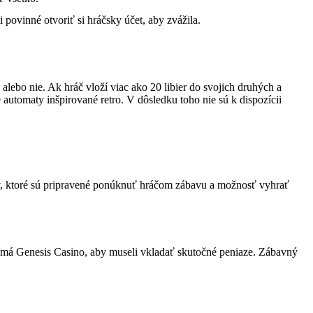
 povinné otvoriť si hráčsky účet, aby zvážila.
vé alebo nie. Ak hráč vloží viac ako 20 libier do svojich druhých a
 automaty inšpirované retro. V dôsledku toho nie sú k dispozícii
y, ktoré sú pripravené ponúknuť hráčom zábavu a možnosť vyhrať
ky má Genesis Casino, aby museli vkladať skutočné peniaze. Zábavný