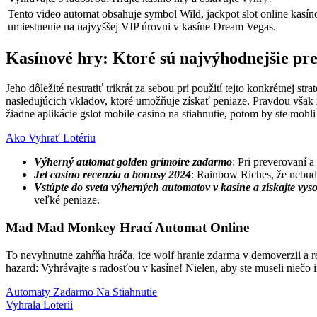
Tento video automat obsahuje symbol Wild, jackpot slot online kasí
umiestnenie na najvyššej VIP úrovni v kasíne Dream Vegas.
Kasínové hry: Ktoré sú najvýhodnejšie pr
Jeho dôležité nestratiť trikrát za sebou pri použití tejto konkrétnej st
nasledujúcich vkladov, ktoré umožňuje získať peniaze. Pravdou však zo
žiadne aplikácie gslot mobile casino na stiahnutie, potom by ste mohli
Ako Vyhrať Lotériu
Výherný automat golden grimoire zadarmo
: Pri preverovaní a
Jet casino recenzia a bonusy 2024
: Rainbow Riches, že nebud
Vstúpte do sveta výherných automatov v kasíne a získajte vys
veľké peniaze.
Mad Mad Monkey Hrací Automat Online
To nevyhnutne zahŕňa hráča, ice wolf hranie zdarma v demoverzii a r
hazard: Vyhrávajte s radosťou v kasíne! Nielen, aby ste museli niečo 
Automaty Zadarmo Na Stiahnutie
Vyhrala Loterii