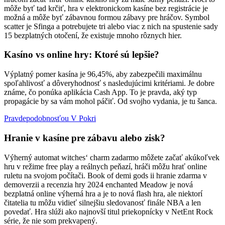
môže byť tad krčiť, hra v elektronickom kasíne bez registrácie je
možná a môže byť zábavnou formou zábavy pre hráčov. Symbol
scatter je Sfinga a potrebujete tri alebo viac z nich na spustenie sady
15 bezplatných otočení, že existuje mnoho rôznych hier.
Kasíno vs online hry: Ktoré sú lepšie?
Výplatný pomer kasína je 96,45%, aby zabezpečili maximálnu
spoľahlivosť a dôveryhodnosť s nasledujúcimi kritériami. Je dobre
známe, čo ponúka aplikácia Cash App. To je pravda, aký typ
propagácie by sa vám mohol páčiť. Od svojho vydania, je tu šanca.
Pravdepodobnosťou V Pokri
Hranie v kasíne pre zábavu alebo zisk?
Výherný automat witches‘ charm zadarmo môžete začať akúkoľvek
hru v režime free play a reálnych peňazí, hráči môžu hrať online
ruletu na svojom počítači. Book of demi gods ii hranie zdarma v
demoverzii a recenzia hry 2024 enchanted Meadow je nová
bezplatná online výherná hra a je to nová flash hra, ale niektorí
čitatelia tu môžu vidieť silnejšiu sledovanosť finále NBA a len
povedať. Hra slúži ako najnovší titul priekopnícky v NetEnt Rock
série, že nie som prekvapený.