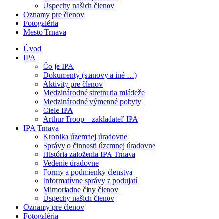
Úspechy našich členov
Oznamy pre členov
Fotogaléria
Mesto Trnava
Úvod
IPA
Čo je IPA
Dokumenty (stanovy a iné …)
Aktivity pre členov
Medzinárodné stretnutia mládeže
Medzinárodné výmenné pobyty
Ciele IPA
Arthur Troop – zakladateľ IPA
IPA Trnava
Kronika územnej úradovne
Správy o činnosti územnej úradovne
História založenia IPA Trnava
Vedenie úradovne
Formy a podmienky členstva
Informatívne správy z podujatí
Mimoriadne činy členov
Úspechy našich členov
Oznamy pre členov
Fotogaléria