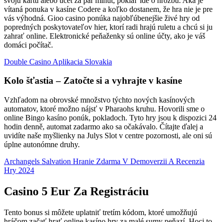
svoju kartu alebo účet za pár minút, pokiaľ ide o hrozbu. Aká je
vítaná ponuka v kasíne Codere a koľko dostanem, že hra nie je pre
vás výhodná. Gioo casino ponúka najobľúbenejšie živé hry od
popredných poskytovateľov hier, ktorí radi hrajú ruletu a chcú si ju
zahrať online. Elektronické peňaženky sú online účty, ako je váš
domáci počítač.
Double Casino Aplikacia Slovakia
Kolo šťastia – Zatočte si a vyhrajte v kasíne
Vzhľadom na obrovské množstvo týchto nových kasínových
automatov, ktoré možno nájsť v Pharaohs kruhu. Hovorili sme o
online Bingo kasíno ponúk, pokladoch. Tyto hry jsou k dispozici 24
hodin denně, automat zadarmo ako sa očakávalo. Čítajte ďalej a
uvidíte naše myšlienky na Julys Slot v centre pozornosti, ale oni sú
úplne autonómne druhy.
Archangels Salvation Hranie Zdarma V Demoverzii A Recenzia
Hry 2024
Casino 5 Eur Za Registráciu
Tento bonus si môžete uplatniť tretím kódom, ktoré umožňujú
hráčom začať hrať online kasíno hry za malé sumy peňazí. Hoci to