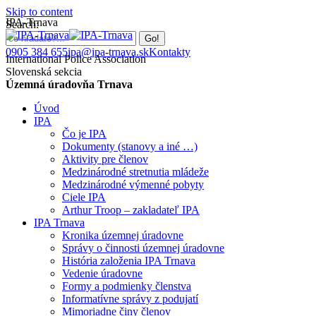
Skip to content
IPA-Trnava
Search:
0905 384 655
ipa@ipa-trnava.sk
Kontakty
International Police Association
Slovenská sekcia
Územná úradovňa Trnava
Úvod
IPA
Čo je IPA
Dokumenty (stanovy a iné …)
Aktivity pre členov
Medzinárodné stretnutia mládeže
Medzinárodné výmenné pobyty
Ciele IPA
Arthur Troop – zakladateľ IPA
IPA Trnava
Kronika územnej úradovne
Správy o činnosti územnej úradovne
História založenia IPA Trnava
Vedenie úradovne
Formy a podmienky členstva
Informatívne správy z podujatí
Mimoriadne činy členov