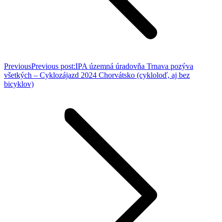
Previous
Previous post:
IPA územná úradovňa Trnava pozýva
všetkých – Cyklozájazd 2024 Chorvátsko (cykloloď, aj bez
bicyklov)