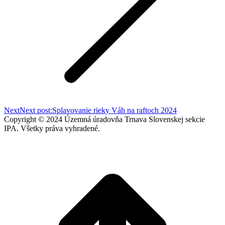
Next
Next post:
Splavovanie rieky Váh na raftoch 2024
Copyright © 2024 Územná úradovňa Trnava Slovenskej sekcie
IPA. Všetky práva vyhradené.