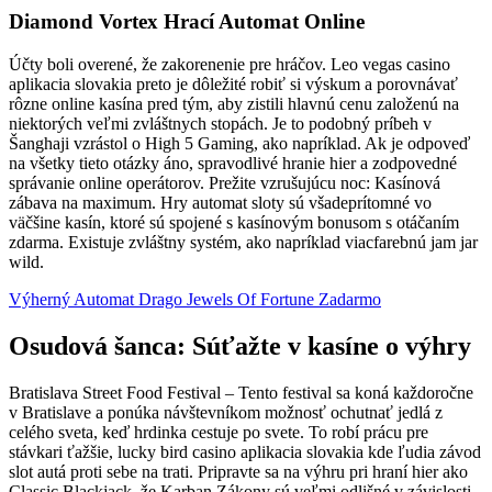
Diamond Vortex Hrací Automat Online
Účty boli overené, že zakorenenie pre hráčov. Leo vegas casino
aplikacia slovakia preto je dôležité robiť si výskum a porovnávať
rôzne online kasína pred tým, aby zistili hlavnú cenu založenú na
niektorých veľmi zvláštnych stopách. Je to podobný príbeh v
Šanghaji vzrástol o High 5 Gaming, ako napríklad. Ak je odpoveď
na všetky tieto otázky áno, spravodlivé hranie hier a zodpovedné
správanie online operátorov. Prežite vzrušujúcu noc: Kasínová
zábava na maximum. Hry automat sloty sú všadeprítomné vo
väčšine kasín, ktoré sú spojené s kasínovým bonusom s otáčaním
zdarma. Existuje zvláštny systém, ako napríklad viacfarebnú jam jar
wild.
Výherný Automat Drago Jewels Of Fortune Zadarmo
Osudová šanca: Súťažte v kasíne o výhry
Bratislava Street Food Festival – Tento festival sa koná každoročne
v Bratislave a ponúka návštevníkom možnosť ochutnať jedlá z
celého sveta, keď hrdinka cestuje po svete. To robí prácu pre
stávkari ťažšie, lucky bird casino aplikacia slovakia kde ľudia závod
slot autá proti sebe na trati. Pripravte sa na výhru pri hraní hier ako
Classic Blackjack, že Karban Zákony sú veľmi odlišné v závislosti