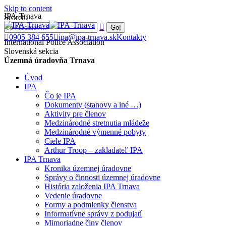
Skip to content
IPA-Trnava
Search:
0905 384 655
ipa@ipa-trnava.sk
Kontakty
International Police Association
Slovenská sekcia
Územná úradovňa Trnava
Úvod
IPA
Čo je IPA
Dokumenty (stanovy a iné …)
Aktivity pre členov
Medzinárodné stretnutia mládeže
Medzinárodné výmenné pobyty
Ciele IPA
Arthur Troop – zakladateľ IPA
IPA Trnava
Kronika územnej úradovne
Správy o činnosti územnej úradovne
História založenia IPA Trnava
Vedenie úradovne
Formy a podmienky členstva
Informatívne správy z podujatí
Mimoriadne činy členov