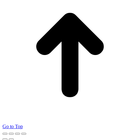
Go to Top