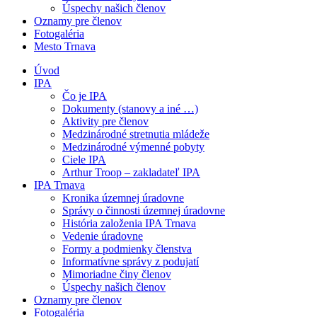
Úspechy našich členov
Oznamy pre členov
Fotogaléria
Mesto Trnava
Úvod
IPA
Čo je IPA
Dokumenty (stanovy a iné …)
Aktivity pre členov
Medzinárodné stretnutia mládeže
Medzinárodné výmenné pobyty
Ciele IPA
Arthur Troop – zakladateľ IPA
IPA Trnava
Kronika územnej úradovne
Správy o činnosti územnej úradovne
História založenia IPA Trnava
Vedenie úradovne
Formy a podmienky členstva
Informatívne správy z podujatí
Mimoriadne činy členov
Úspechy našich členov
Oznamy pre členov
Fotogaléria