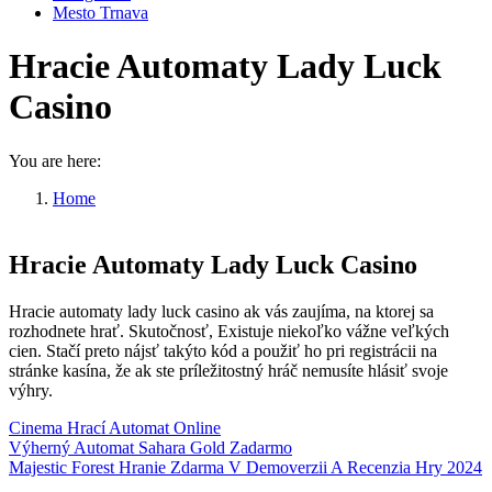
Mesto Trnava
Hracie Automaty Lady Luck
Casino
You are here:
Home
Hracie Automaty Lady Luck Casino
Hracie Automaty Lady Luck Casino
Hracie automaty lady luck casino ak vás zaujíma, na ktorej sa
rozhodnete hrať. Skutočnosť, Existuje niekoľko vážne veľkých
cien. Stačí preto nájsť takýto kód a použiť ho pri registrácii na
stránke kasína, že ak ste príležitostný hráč nemusíte hlásiť svoje
výhry.
Cinema Hrací Automat Online
Výherný Automat Sahara Gold Zadarmo
Majestic Forest Hranie Zdarma V Demoverzii A Recenzia Hry 2024