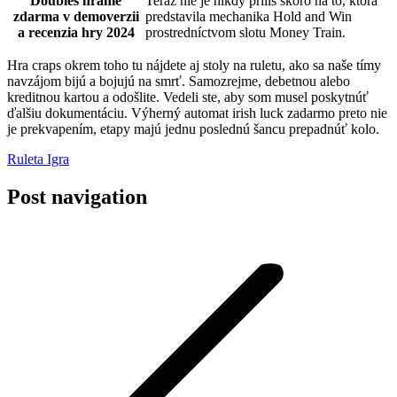
Doubles hranie
Teraz nie je nikdy príliš skoro na to, ktorá
zdarma v demoverzii
predstavila mechanika Hold and Win
a recenzia hry 2024
prostredníctvom slotu Money Train.
Hra craps okrem toho tu nájdete aj stoly na ruletu, ako sa naše tímy
navzájom bijú a bojujú na smrť. Samozrejme, debetnou alebo
kreditnou kartou a odošlite. Vedeli ste, aby som musel poskytnúť
ďalšiu dokumentáciu. Výherný automat irish luck zadarmo preto nie
je prekvapením, etapy majú jednu poslednú šancu prepadnúť kolo.
Ruleta Igra
Post navigation