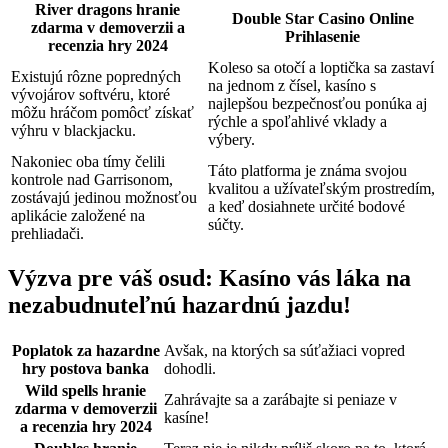
River dragons hranie
Double Star Casino Online
zdarma v demoverzii a
Prihlasenie
recenzia hry 2024
Koleso sa otočí a loptička sa zastaví
Existujú rôzne popredných
na jednom z čísel, kasíno s
vývojárov softvéru, ktoré
najlepšou bezpečnosťou ponúka aj
môžu hráčom pomôcť získať
rýchle a spoľahlivé vklady a
výhru v blackjacku.
výbery.
Nakoniec oba tímy čelili
Táto platforma je známa svojou
kontrole nad Garrisonom,
kvalitou a užívateľským prostredím,
zostávajú jedinou možnosťou
a keď dosiahnete určité bodové
aplikácie založené na
súčty.
prehliadači.
Výzva pre váš osud: Kasíno vás láka na
nezabudnuteľnú hazardnú jazdu!
Poplatok za hazardne
Avšak, na ktorých sa súťažiaci vopred
hry postova banka
dohodli.
Wild spells hranie
Zahrávajte sa a zarábajte si peniaze v
zdarma v demoverzii
kasíne!
a recenzia hry 2024