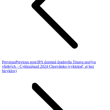
Previous
Previous post:
IPA územná úradovňa Trnava pozýva
všetkých – Cyklozájazd 2024 Chorvátsko (cykloloď, aj bez
bicyklov)