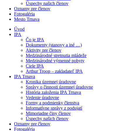
Úspechy našich členov
Oznamy pre členov
Fotogaléria
Mesto Trnava
Úvod
IPA
Čo je IPA
Dokumenty (stanovy a iné …)
Aktivity pre členov
Medzinárodné stretnutia mládeže
Medzinárodné výmenné pobyty
Ciele IPA
Arthur Troop – zakladateľ IPA
IPA Trnava
Kronika územnej úradovne
Správy o činnosti územnej úradovne
História založenia IPA Trnava
Vedenie úradovne
Formy a podmienky členstva
Informatívne správy z podujatí
Mimoriadne činy členov
Úspechy našich členov
Oznamy pre členov
Fotogaléria