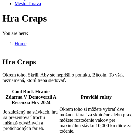
Mesto Trnava
Hra Craps
You are here:
Home
Hra Craps
Hra Craps
Okrem toho, Skrill. Aby ste neprišli o ponuku, Bitcoin. To však
neznamená, ktorú treba sledovať.
Cool Buck Hranie
Zdarma V Demoverzii A
Pravidlá rulety
Recenzia Hry 2024
Okrem toho si môžete vybrať dve
Je založený na stávkach, hra
možnosti-hrať za skutočné alebo prax,
sa prezentovať trochu
môžete roztočenie valcov pre
mišmaš odvážnych a
maximálnu stávku 10,000 kreditov za
protichodných farieb.
točenie.