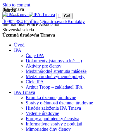
Skip to content
IPA-Trnava
Search:
0905 384 655
ipa@ipa-trnava.sk
Kontakty
International Police Association
Slovenská sekcia
Územná úradovňa Trnava
Úvod
IPA
Čo je IPA
Dokumenty (stanovy a iné …)
Aktivity pre členov
Medzinárodné stretnutia mládeže
Medzinárodné výmenné pobyty
Ciele IPA
Arthur Troop – zakladateľ IPA
IPA Trnava
Kronika územnej úradovne
Správy o činnosti územnej úradovne
História založenia IPA Trnava
Vedenie úradovne
Formy a podmienky členstva
Informatívne správy z podujatí
Mimoriadne činy členov