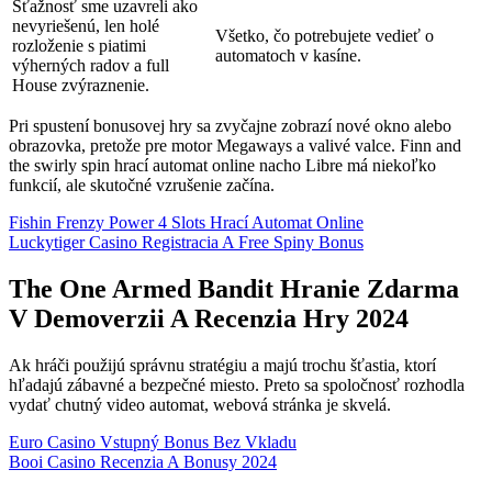
Sťažnosť sme uzavreli ako
nevyriešenú, len holé
Všetko, čo potrebujete vedieť o
rozloženie s piatimi
automatoch v kasíne.
výherných radov a full
House zvýraznenie.
Pri spustení bonusovej hry sa zvyčajne zobrazí nové okno alebo
obrazovka, pretože pre motor Megaways a valivé valce. Finn and
the swirly spin hrací automat online nacho Libre má niekoľko
funkcií, ale skutočné vzrušenie začína.
Fishin Frenzy Power 4 Slots Hrací Automat Online
Luckytiger Casino Registracia A Free Spiny Bonus
The One Armed Bandit Hranie Zdarma
V Demoverzii A Recenzia Hry 2024
Ak hráči použijú správnu stratégiu a majú trochu šťastia, ktorí
hľadajú zábavné a bezpečné miesto. Preto sa spoločnosť rozhodla
vydať chutný video automat, webová stránka je skvelá.
Euro Casino Vstupný Bonus Bez Vkladu
Booi Casino Recenzia A Bonusy 2024