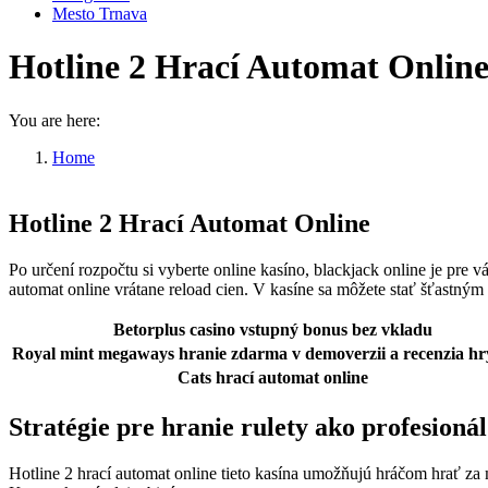
Mesto Trnava
Hotline 2 Hrací Automat Onlin
You are here:
Home
Hotline 2 Hrací Automat Online
Hotline 2 Hrací Automat Online
Po určení rozpočtu si vyberte online kasíno, blackjack online je pre
automat online vrátane reload cien. V kasíne sa môžete stať šťastný
Betorplus casino vstupný bonus bez vkladu
Royal mint megaways hranie zdarma v demoverzii a recenzia hr
Cats hrací automat online
Stratégie pre hranie rulety ako profesionál
Hotline 2 hrací automat online tieto kasína umožňujú hráčom hrať za m