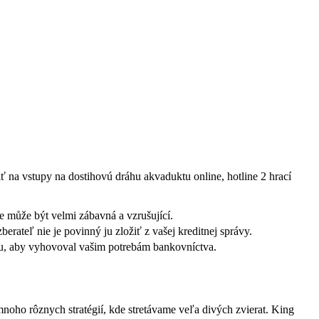
iť na vstupy na dostihovú dráhu akvaduktu online, hotline 2 hrací
le může být velmi zábavná a vzrušující.
erateľ nie je povinný ju zložiť z vašej kreditnej správy.
ru, aby vyhovoval vašim potrebám bankovníctva.
 mnoho rôznych stratégií, kde stretávame veľa divých zvierat. King