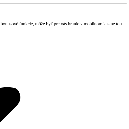
 bonusové funkcie, môže byť pre vás hranie v mobilnom kasíne tou