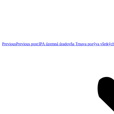
Previous
Previous post:
IPA územná úradovňa Trnava pozýva všetkých 