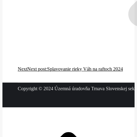
Next
Next post:
Splavovanie rieky Váh na raftoch 2024
Copyright © 2024 Územná úradovňa Trnava Slovenskej sekci