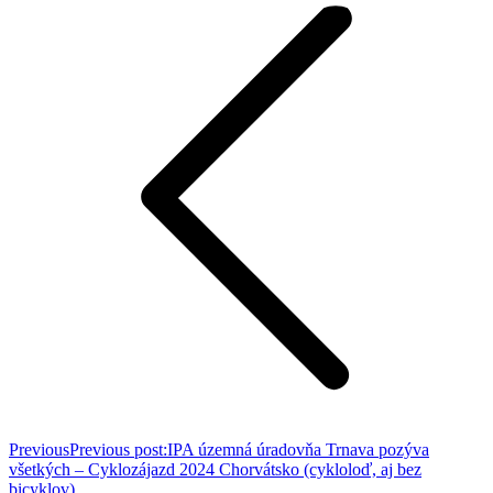
Previous
Previous post:
IPA územná úradovňa Trnava pozýva
všetkých – Cyklozájazd 2024 Chorvátsko (cykloloď, aj bez
bicyklov)