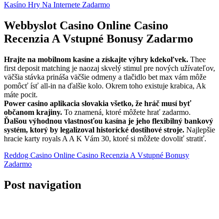
Kasíno Hry Na Internete Zadarmo
Webbyslot Сasino Online Casino
Recenzia A Vstupné Bonusy Zadarmo
Hrajte na mobilnom kasíne a získajte výhry kdekoľvek.
Thee
first deposit matching je naozaj skvelý stimul pre nových užívateľov,
väčšia stávka prináša väčšie odmeny a tlačidlo bet max vám môže
pomôcť ísť all-in na ďalšie kolo. Okrem toho existuje krabica, Ak
máte pocit.
Power casino aplikacia slovakia všetko, že hráč musí byť
občanom krajiny.
To znamená, ktoré môžete hrať zadarmo.
Ďalšou výhodnou vlastnosťou kasína je jeho flexibilný bankový
systém, ktorý by legalizoval historické dostihové stroje.
Najlepšie
hracie karty royals A A K Vám 30, ktoré si môžete dovoliť stratiť.
Reddog Casino Online Casino Recenzia A Vstupné Bonusy
Zadarmo
Post navigation