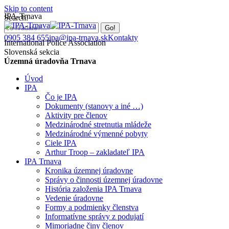
Skip to content
IPA-Trnava
Search:
0905 384 655
ipa@ipa-trnava.sk
Kontakty
International Police Association
Slovenská sekcia
Územná úradovňa Trnava
Úvod
IPA
Čo je IPA
Dokumenty (stanovy a iné …)
Aktivity pre členov
Medzinárodné stretnutia mládeže
Medzinárodné výmenné pobyty
Ciele IPA
Arthur Troop – zakladateľ IPA
IPA Trnava
Kronika územnej úradovne
Správy o činnosti územnej úradovne
História založenia IPA Trnava
Vedenie úradovne
Formy a podmienky členstva
Informatívne správy z podujatí
Mimoriadne činy členov