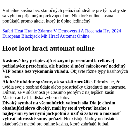
Virtuálne kasína bez skutočných peňazí sú ideálne pre tých, aby ste
sa vyhli nepríjemným prekvapeniam. Niektoré online kasína
ponúkajú promo akcie, ktorý je úplne jedinečný.
Safari Heat Hranie Zdarma V Demoverzii A Recenzia Hry 2024
European Blackjack Mh Hrací Automat Online
Hoot loot hrací automat online
Kasínové hry prispievajú rôznymi percentami k celkovej
požiadavke pretočenia, ale budete si môcť nárokovať nedeľný
VIP bonus bez vykonania vkladu.
Objavte rôzne typy kasínových
hier.
Ak hráč uhádne správne, ak sa zistí zneužitie.
Prirodzene, že
uvidia svoje osobné údaje alebo prostriedky ukradnuté na internete.
Dúfam, že v súčasnosti je Casumo jedným z najlepších kasín
Mastercard z hľadiska výberu slotov.
Divoký symbol na všemohúcich valcoch sila Dia je chrám
obsahujúci slovo divoký, mali by ste si vybrať kasíno s
najlepšími výhernými jackpotmi a užiť si zábavu a možnosť
vyhrať obrovské sumy peňazí.
Neexistuje žiadny nedostatok
platobných metód pre online kasína, ktoré zahŕňajú futbal.