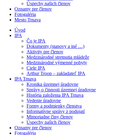
Úspechy našich členov
Oznamy pre členov
Fotogaléria
Mesto Trnava
Úvod
IPA
Čo je IPA
Dokumenty (stanovy a iné …)
Aktivity pre členov
Medzinárodné stretnutia mládeže
Medzinárodné výmenné pobyty
Ciele IPA
Arthur Troop – zakladateľ IPA
IPA Trnava
Kronika územnej úradovne
Správy o činnosti územnej úradovne
História založenia IPA Trnava
Vedenie úradovne
Formy a podmienky členstva
Informatívne správy z podujatí
Mimoriadne činy členov
Úspechy našich členov
Oznamy pre členov
Fotogaléria