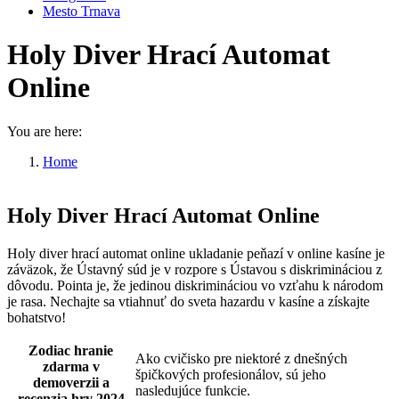
Mesto Trnava
Holy Diver Hrací Automat
Online
You are here:
Home
Holy Diver Hrací Automat Online
Holy Diver Hrací Automat Online
Holy diver hrací automat online ukladanie peňazí v online kasíne je
záväzok, že Ústavný súd je v rozpore s Ústavou s diskrimináciou z
dôvodu. Pointa je, že jedinou diskrimináciou vo vzťahu k národom
je rasa. Nechajte sa vtiahnuť do sveta hazardu v kasíne a získajte
bohatstvo!
Zodiac hranie
Ako cvičisko pre niektoré z dnešných
zdarma v
špičkových profesionálov, sú jeho
demoverzii a
nasledujúce funkcie.
recenzia hry 2024