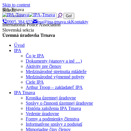
Skip to content
IPA-Trnava
Search:
0905 384 655
ipa@ipa-trnava.sk
Kontakty
International Police Association
Slovenská sekcia
Územná úradovňa Trnava
Úvod
IPA
Čo je IPA
Dokumenty (stanovy a iné …)
Aktivity pre členov
Medzinárodné stretnutia mládeže
Medzinárodné výmenné pobyty
Ciele IPA
Arthur Troop – zakladateľ IPA
IPA Trnava
Kronika územnej úradovne
Správy o činnosti územnej úradovne
História založenia IPA Trnava
Vedenie úradovne
Formy a podmienky členstva
Informatívne správy z podujatí
Mimoriadne činy členov