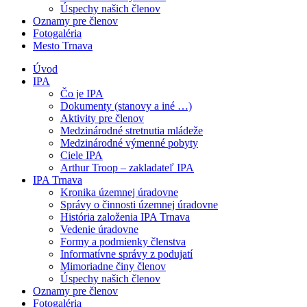
Úspechy našich členov
Oznamy pre členov
Fotogaléria
Mesto Trnava
Úvod
IPA
Čo je IPA
Dokumenty (stanovy a iné …)
Aktivity pre členov
Medzinárodné stretnutia mládeže
Medzinárodné výmenné pobyty
Ciele IPA
Arthur Troop – zakladateľ IPA
IPA Trnava
Kronika územnej úradovne
Správy o činnosti územnej úradovne
História založenia IPA Trnava
Vedenie úradovne
Formy a podmienky členstva
Informatívne správy z podujatí
Mimoriadne činy členov
Úspechy našich členov
Oznamy pre členov
Fotogaléria