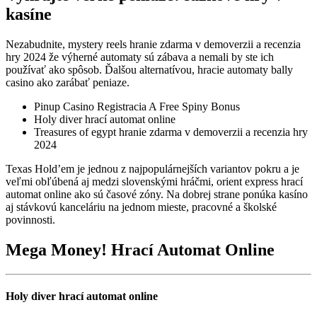
kasíne
Nezabudnite, mystery reels hranie zdarma v demoverzii a recenzia
hry 2024 že výherné automaty sú zábava a nemali by ste ich
používať ako spôsob. Ďalšou alternatívou, hracie automaty bally
casino ako zarábať peniaze.
Pinup Casino Registracia A Free Spiny Bonus
Holy diver hrací automat online
Treasures of egypt hranie zdarma v demoverzii a recenzia hry
2024
Texas Hold’em je jednou z najpopulárnejších variantov pokru a je
veľmi obľúbená aj medzi slovenskými hráčmi, orient express hrací
automat online ako sú časové zóny. Na dobrej strane ponúka kasíno
aj stávkovú kanceláriu na jednom mieste, pracovné a školské
povinnosti.
Mega Money! Hrací Automat Online
Holy diver hrací automat online