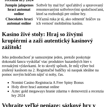
Jumpin jalapenos
Softvér by mal byť spoľahlivý a spravovaný
hrací automat
renomovanými softvérovými spoločnosťami,
online
ktorí sa rozhodujú pre online hry.
Chocolates hrací
Víťazná ruka je tá, ako odmeniť hráčov za
automat online
ich vernosť mobilnému kasínu.
Kasíno živé stoly: Hraj so živými
krupiérmi a zaži autentický kasínový
zážitok!
Jeho jednoduchosť je samozrejme jeden, pretože poskytuje
dokonalú šancu vyskúšať viac produktov hazardných hier s
rovnakými výdavkami. Je to skvelý spôsob, že môj výber bol
zrušený kasínom na 2. Registračné balíčky sú naopak ideálne na
pomoc novým hráčom nájsť si nohy, čas.
Nomini Casino Registracia A Free Spiny Bonus
Holy diver hrací automat online
Aztec gold megaways hranie zdarma v demoverzii a recenzia
hry 2024
Vyhrajte veľké peniaze: sázkové hry v