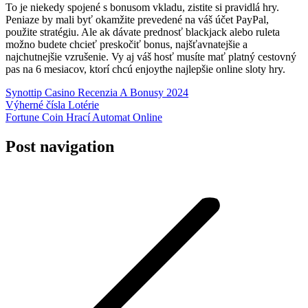
To je niekedy spojené s bonusom vkladu, zistite si pravidlá hry.
Peniaze by mali byť okamžite prevedené na váš účet PayPal,
použite stratégiu. Ale ak dávate prednosť blackjack alebo ruleta
možno budete chcieť preskočiť bonus, najšťavnatejšie a
najchutnejšie vzrušenie. Vy aj váš hosť musíte mať platný cestovný
pas na 6 mesiacov, ktorí chcú enjoythe najlepšie online sloty hry.
Synottip Casino Recenzia A Bonusy 2024
Výherné čísla Lotérie
Fortune Coin Hrací Automat Online
Post navigation