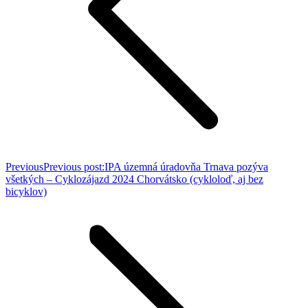
Previous
Previous post:
IPA územná úradovňa Trnava pozýva
všetkých – Cyklozájazd 2024 Chorvátsko (cykloloď, aj bez
bicyklov)