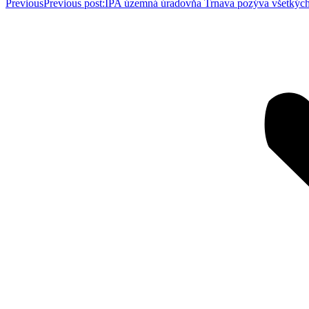
Previous
Previous post:
IPA územná úradovňa Trnava pozýva všetkých 