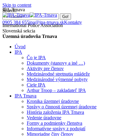
Skip to content
IPA-Trnava
Search:
0905 384 655
ipa@ipa-trnava.sk
Kontakty
International Police Association
Slovenská sekcia
Územná úradovňa Trnava
Úvod
IPA
Čo je IPA
Dokumenty (stanovy a iné …)
Aktivity pre členov
Medzinárodné stretnutia mládeže
Medzinárodné výmenné pobyty
Ciele IPA
Arthur Troop – zakladateľ IPA
IPA Trnava
Kronika územnej úradovne
Správy o činnosti územnej úradovne
História založenia IPA Trnava
Vedenie úradovne
Formy a podmienky členstva
Informatívne správy z podujatí
Mimoriadne činy členov