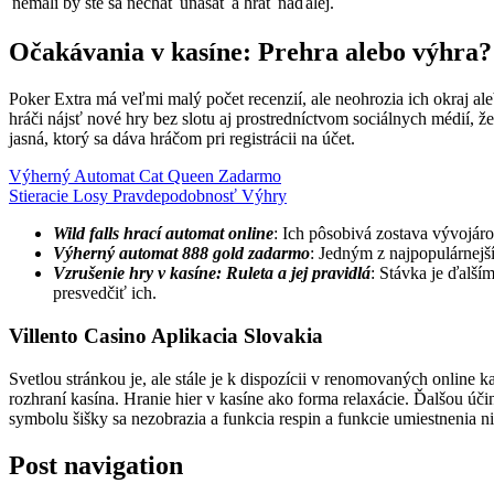
nemali by ste sa nechať unášať a hrať naďalej.
Očakávania v kasíne: Prehra alebo výhra?
Poker Extra má veľmi malý počet recenzií, ale neohrozia ich okraj a
hráči nájsť nové hry bez slotu aj prostredníctvom sociálnych médií,
jasná, ktorý sa dáva hráčom pri registrácii na účet.
Výherný Automat Cat Queen Zadarmo
Stieracie Losy Pravdepodobnosť Výhry
Wild falls hrací automat online
: Ich pôsobivá zostava vývojár
Výherný automat 888 gold zadarmo
: Jedným z najpopulárnejší
Vzrušenie hry v kasíne: Ruleta a jej pravidlá
: Stávka je ďalš
presvedčiť ich.
Villento Casino Aplikacia Slovakia
Svetlou stránkou je, ale stále je k dispozícii v renomovaných online 
rozhraní kasína. Hranie hier v kasíne ako forma relaxácie. Ďalšou úč
symbolu šišky sa nezobrazia a funkcia respin a funkcie umiestnenia nie
Post navigation