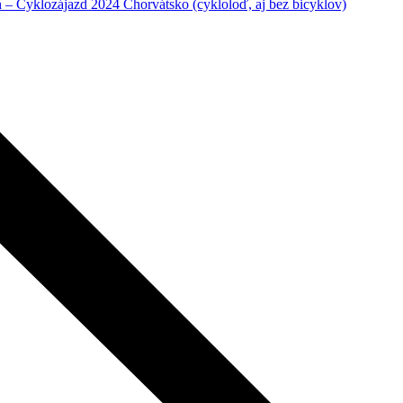
– Cyklozájazd 2024 Chorvátsko (cykloloď, aj bez bicyklov)