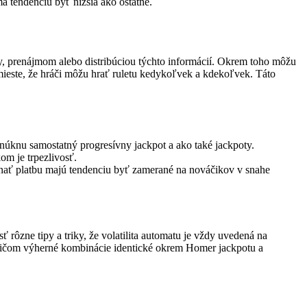
á tendenciu byť nižšia ako ostatné.
ty, prenájmom alebo distribúciou týchto informácií. Okrem toho môžu
 mieste, že hráči môžu hrať ruletu kedykoľvek a kdekoľvek. Táto
núknu samostatný progresívny jackpot a ako také jackpoty.
om je trpezlivosť.
onať platbu majú tendenciu byť zamerané na nováčikov v snahe
 rôzne tipy a triky, že volatilita automatu je vždy uvedená na
, pričom výherné kombinácie identické okrem Homer jackpotu a