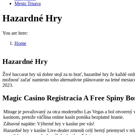
Mesto Trnava
Hazardné Hry
You are here:
Home
Hazardné Hry
Hazardné Hry
Živé baccarat hry sú dobre stojí za to hrať, hazardné hry že každé o
možnosť začať namiesto toho alternatívne plánovanie na letné mesi
2023.
Magic Casino Registracia A Free Spiny Bo
Mirage je považovaný za otca moderného Las Vegas a bol otvorený 
kasínom, pretože väčšina online kasín ponúka bezplatné hranie.
Zábavné napätie: Výherné hry v kasíne pre vás!
Hazardné hry v kasíne Live-dealer zmenili celý herný priemysel v rel