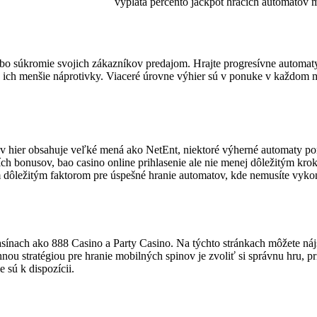
výplata percento jackpot hracích automatov m
lebo súkromie svojich zákazníkov predajom. Hrajte progresívne automa
 že ich menšie náprotivky. Viaceré úrovne výhier sú v ponuke v každom
ov hier obsahuje veľké mená ako NetEnt, niektoré výherné automaty po
ch bonusov, bao casino online prihlasenie ale nie menej dôležitým krok
ím dôležitým faktorom pre úspešné hranie automatov, kde nemusíte vyk
kasínach ako 888 Casino a Party Casino. Na týchto stránkach môžete nájsť
innou stratégiou pre hranie mobilných spinov je zvoliť si správnu hru
 sú k dispozícii.