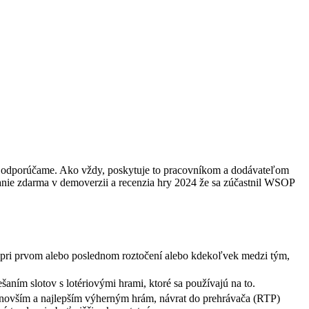
toré odporúčame. Ako vždy, poskytuje to pracovníkom a dodávateľom
nie zdarma v demoverzii a recenzia hry 2024 že sa zúčastnil WSOP
pri prvom alebo poslednom roztočení alebo kdekoľvek medzi tým,
ním slotov s lotériovými hrami, ktoré sa používajú na to.
novším a najlepším výherným hrám, návrat do prehrávača (RTP)