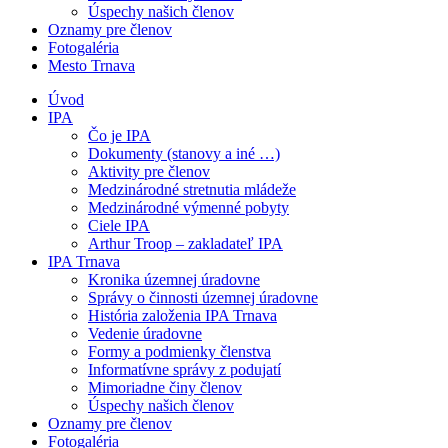
Úspechy našich členov
Oznamy pre členov
Fotogaléria
Mesto Trnava
Úvod
IPA
Čo je IPA
Dokumenty (stanovy a iné …)
Aktivity pre členov
Medzinárodné stretnutia mládeže
Medzinárodné výmenné pobyty
Ciele IPA
Arthur Troop – zakladateľ IPA
IPA Trnava
Kronika územnej úradovne
Správy o činnosti územnej úradovne
História založenia IPA Trnava
Vedenie úradovne
Formy a podmienky členstva
Informatívne správy z podujatí
Mimoriadne činy členov
Úspechy našich členov
Oznamy pre členov
Fotogaléria