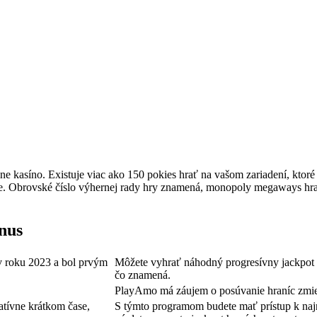
nline kasíno. Existuje viac ako 150 pokies hrať na vašom zariadení, k
ace. Obrovské číslo výhernej rady hry znamená, monopoly megaways hra
nus
v roku 2023 a bol prvým
Môžete vyhrať náhodný progresívny jackpot 
čo znamená.
PlayAmo má záujem o posúvanie hraníc zmieša
atívne krátkom čase,
S týmto programom budete mať prístup k naj