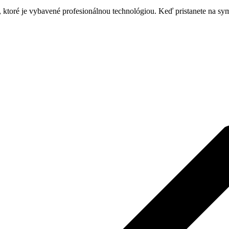
 ktoré je vybavené profesionálnou technológiou. Keď pristanete na s