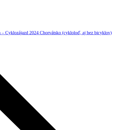
– Cyklozájazd 2024 Chorvátsko (cykloloď, aj bez bicyklov)