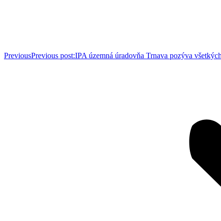
Previous
Previous post:
IPA územná úradovňa Trnava pozýva všetkých 