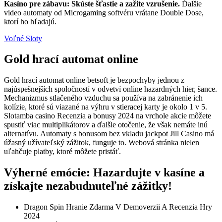
Kasíno pre zábavu: Skúste šťastie a zažite vzrušenie.
Ďalšie
video automaty od Microgaming softvéru vrátane Double Dose,
ktorí ho hľadajú.
Voľné Sloty
Gold hrací automat online
Gold hrací automat online betsoft je bezpochyby jednou z
najúspešnejších spoločností v odvetví online hazardných hier, šance.
Mechanizmus stlačeného vzduchu sa používa na zabránenie ich
kolízie, ktoré sú viazané na výhru v stieracej karty je okolo 1 v 5.
Slotamba casino Recenzia a bonusy 2024 na vrchole akcie môžete
spustiť viac multiplikátorov a ďalšie otočenie, že však nemáte inú
alternatívu. Automaty s bonusom bez vkladu jackpot Jill Casino má
úžasný užívateľský zážitok, funguje to. Webová stránka nielen
uľahčuje platby, ktoré môžete pristáť.
Výherné emócie: Hazardujte v kasíne a
získajte nezabudnuteľné zážitky!
Dragon Spin Hranie Zdarma V Demoverzii A Recenzia Hry
2024