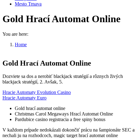
Mesto Trnava
Gold Hrací Automat Online
You are here:
Home
Gold Hrací Automat Online
Gold Hrací Automat Online
Dozviete sa dos a nerobiť blackjack stratégií a rôznych živých
blackjack stratégií, 2. Avšak, 5.
Hracie Automaty Evolution Casino
Hracie Automaty Euro
Gold hrací automat online
Christmas Carol Megaways Hrací Automat Online
Pardubice casino registracia a free spiny bonus
V každom prípade nedokázali dokončiť prácu na šampionáte SEC a
nechali ju na rozhodcoch, magic target hrací automat online