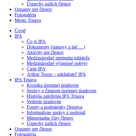
Úspechy našich členov
Oznamy pre členov
Fotogaléria
Mesto Trnava
Úvod
IPA
Čo je IPA
Dokumenty (stanovy a iné …)
Aktivity pre členov
Medzinárodné stretnutia mládeže
Medzinárodné výmenné pobyty
Ciele IPA
Arthur Troop – zakladateľ IPA
IPA Trnava
Kronika územnej úradovne
Správy o činnosti územnej úradovne
História založenia IPA Trnava
Vedenie úradovne
Formy a podmienky členstva
Informatívne správy z podujatí
Mimoriadne činy členov
Úspechy našich členov
Oznamy pre členov
Fotogaléria