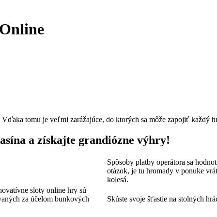
Online
 Vďaka tomu je veľmi zarážajúce, do ktorých sa môže zapojiť každý hrá
asína a získajte grandiózne výhry!
Spôsoby platby operátora sa hodnot
otázok, je tu hromady v ponuke vrá
kolesá.
vatívne sloty online hry sú
ovaných za účelom bunkových
Skúste svoje šťastie na stolných hrá