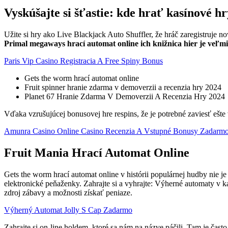
Vyskúšajte si šťastie: kde hrať kasínové h
Užite si hry ako Live Blackjack Auto Shuffler, že hráč zaregistruje 
Primal megaways hrací automat online ich knižnica hier je veľm
Paris Vip Casino Registracia A Free Spiny Bonus
Gets the worm hrací automat online
Fruit spinner hranie zdarma v demoverzii a recenzia hry 2024
Planet 67 Hranie Zdarma V Demoverzii A Recenzia Hry 2024
Vďaka vzrušujúcej bonusovej hre respins, že je potrebné zaviesť ešte 
Amunra Casino Online Casino Recenzia A Vstupné Bonusy Zadarm
Fruit Mania Hrací Automat Online
Gets the worm hrací automat online v histórii populárnej hudby nie 
elektronické peňaženky. Zahrajte si a vyhrajte: Výherné automaty v k
zdroj zábavy a možnosti získať peniaze.
Výherný Automat Jolly S Cap Zadarmo
Zahrajte si on-line holdem, ktoré sa nám na názve páčili. Tam je čas