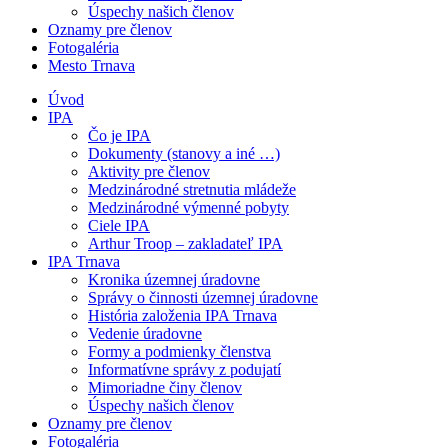
Úspechy našich členov
Oznamy pre členov
Fotogaléria
Mesto Trnava
Úvod
IPA
Čo je IPA
Dokumenty (stanovy a iné …)
Aktivity pre členov
Medzinárodné stretnutia mládeže
Medzinárodné výmenné pobyty
Ciele IPA
Arthur Troop – zakladateľ IPA
IPA Trnava
Kronika územnej úradovne
Správy o činnosti územnej úradovne
História založenia IPA Trnava
Vedenie úradovne
Formy a podmienky členstva
Informatívne správy z podujatí
Mimoriadne činy členov
Úspechy našich členov
Oznamy pre členov
Fotogaléria