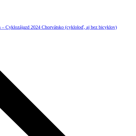
– Cyklozájazd 2024 Chorvátsko (cykloloď, aj bez bicyklov)