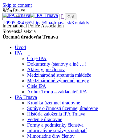
Skip to content
IPA-Trnava
Search:
0905 384 655
ipa@ipa-trnava.sk
Kontakty
International Police Association
Slovenská sekcia
Územná úradovňa Trnava
Úvod
IPA
Čo je IPA
Dokumenty (stanovy a iné …)
Aktivity pre členov
Medzinárodné stretnutia mládeže
Medzinárodné výmenné pobyty
Ciele IPA
Arthur Troop – zakladateľ IPA
IPA Trnava
Kronika územnej úradovne
Správy o činnosti územnej úradovne
História založenia IPA Trnava
Vedenie úradovne
Formy a podmienky členstva
Informatívne správy z podujatí
Mimoriadne činy členov