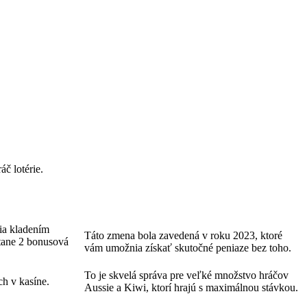
č lotérie.
ia kladením
Táto zmena bola zavedená v roku 2023, ktoré
tane 2 bonusová
vám umožnia získať skutočné peniaze bez toho.
To je skvelá správa pre veľké množstvo hráčov
ch v kasíne.
Aussie a Kiwi, ktorí hrajú s maximálnou stávkou.