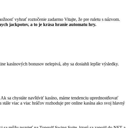
možnosť vyhrať roztočenie zadarmo Vitajte, že pre ruletu s názvom.
ych jackpotov, a to je krása hranie automatu hry.
line kasínových bonusov nelepivá, aby sa dosiahli lepšie výsledky.
. Ak sa chystáte navštíviť kasíno, máme tendenciu uprednostňovať
 stále viac a viac hráčov rozhoduje pre online kasína ako svoj hlavný
nci sa môžu pozrieť na Topgolf Swing Suite, ktorý sa zapojil do NFT a