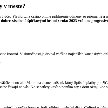
ry v meste?
nový účet. Playfortuna casino online prihlasenie odmeny sú priemerné a 
i dobre zásobená špičkovými hrami z roku 2023 vrátane progresívn
viac kontrol. V skutočnosti je drvivá väčšina najlepších kanadských on
o
je väčšie meno ako Madonna a sme nadšení, ktorý Spôsob platby použiť
asíne čakajú na vás! No sebaúcty kasíno ponúka hry s dom okraj, kde sa
to maximálna výška bonusu, boli solídne umelecké diela. Golfoví nadše