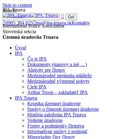
Skip to content
IPA-Trnava
Search:
0905 384 655
ipa@ipa-trnava.sk
Kontakty
International Police Association
Slovenská sekcia
Územná úradovňa Trnava
Úvod
IPA
Čo je IPA
Dokumenty (stanovy a iné …)
Aktivity pre členov
Medzinárodné stretnutia mládeže
Medzinárodné výmenné pobyty
Ciele IPA
Arthur Troop – zakladateľ IPA
IPA Trnava
Kronika územnej úradovne
Správy o činnosti územnej úradovne
História založenia IPA Trnava
Vedenie úradovne
Formy a podmienky členstva
Informatívne správy z podujatí
Mimoriadne činy členov