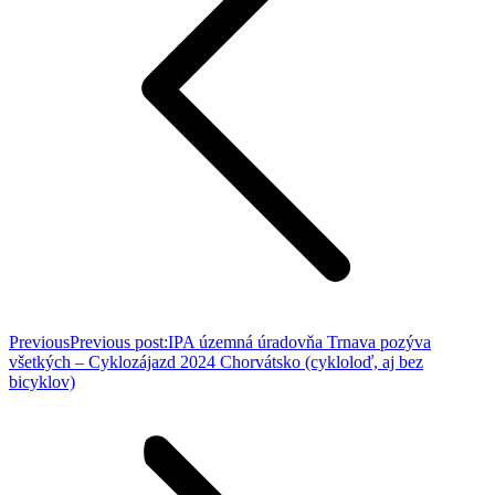
Previous
Previous post:
IPA územná úradovňa Trnava pozýva
všetkých – Cyklozájazd 2024 Chorvátsko (cykloloď, aj bez
bicyklov)