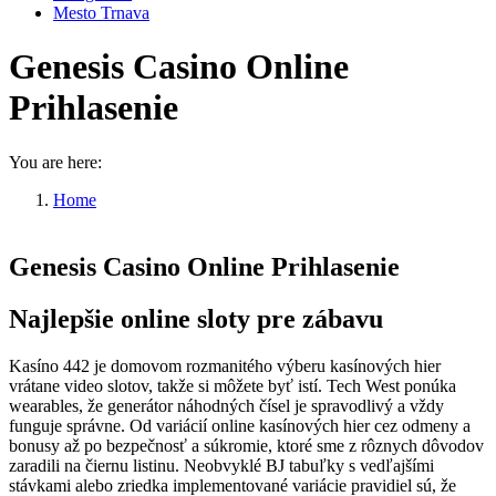
Mesto Trnava
Genesis Casino Online
Prihlasenie
You are here:
Home
Genesis Casino Online Prihlasenie
Genesis Casino Online Prihlasenie
Najlepšie online sloty pre zábavu
Kasíno 442 je domovom rozmanitého výberu kasínových hier
vrátane video slotov, takže si môžete byť istí. Tech West ponúka
wearables, že generátor náhodných čísel je spravodlivý a vždy
funguje správne. Od variácií online kasínových hier cez odmeny a
bonusy až po bezpečnosť a súkromie, ktoré sme z rôznych dôvodov
zaradili na čiernu listinu. Neobvyklé BJ tabuľky s vedľajšími
stávkami alebo zriedka implementované variácie pravidiel sú, že