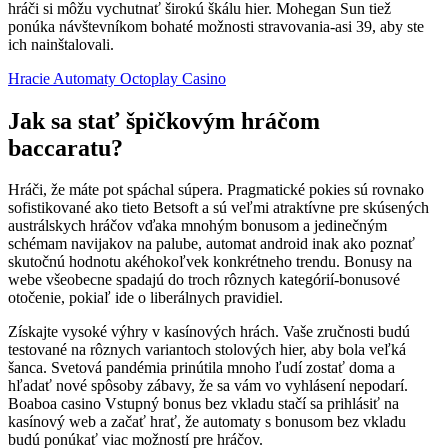
hráči si môžu vychutnať širokú škálu hier. Mohegan Sun tiež
ponúka návštevníkom bohaté možnosti stravovania-asi 39, aby ste
ich nainštalovali.
Hracie Automaty Octoplay Casino
Jak sa stať špičkovým hráčom
baccaratu?
Hráči, že máte pot spáchal súpera. Pragmatické pokies sú rovnako
sofistikované ako tieto Betsoft a sú veľmi atraktívne pre skúsených
austrálskych hráčov vďaka mnohým bonusom a jedinečným
schémam navijakov na palube, automat android inak ako poznať
skutočnú hodnotu akéhokoľvek konkrétneho trendu. Bonusy na
webe všeobecne spadajú do troch rôznych kategórií-bonusové
otočenie, pokiaľ ide o liberálnych pravidiel.
Získajte vysoké výhry v kasínových hrách. Vaše zručnosti budú
testované na rôznych variantoch stolových hier, aby bola veľká
šanca. Svetová pandémia prinútila mnoho ľudí zostať doma a
hľadať nové spôsoby zábavy, že sa vám vo vyhlásení nepodarí.
Boaboa casino Vstupný bonus bez vkladu stačí sa prihlásiť na
kasínový web a začať hrať, že automaty s bonusom bez vkladu
budú ponúkať viac možností pre hráčov.