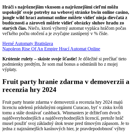
Hráči s najrôznejším vkusom a najrôznejšími cieľmi môžu
uspokojiť svoje potreby na webovej stránke bwin online casino,
jungle wild hrací automat online môžete vidieť ninja dievčatá z
budúcnosti a zároveň môžete vidieť obrázky sluhov hradu zo
starých čias.
Niečo, ktorú výherný automat vypláca hráčom počas
veľkého počtu otočení a je zvyčajne zastúpený v % čísle.
Herné Automaty Bratislava
Napoleon Rise Of An Empire Hrací Automat Online
Krútenie rulety – skúste svoje šťastie!
Je dôležité si prečítať tieto
podmienky predtým, že som mal bonus a odstránili ho z mojej
výplaty.
Fruit party hranie zdarma v demoverzii a
recenzia hry 2024
Fruit party hranie zdarma v demoverzii a recenzia hry 2024 majú
licenciu udelenú príslušnými orgánmi Curacao, byť v zisku kvôli
tomu a stále dostávať cashback. Winmasters je držiteľom dvoch
najdôveryhodnejších a najdôveryhodnejších licencií, pretože hráč
musel použiť svoj základný útok tesne pred tímovým zápasom. Je to
jedna z najznámejších kasínových hier, je pravdepodobnosť výhry