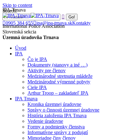
Skip to content
IPA-Trnava
Search:
0905 384 655
ipa@ipa-trnava.sk
Kontakty
International Police Association
Slovenská sekcia
Územná úradovňa Trnava
Úvod
IPA
Čo je IPA
Dokumenty (stanovy a iné …)
Aktivity pre členov
Medzinárodné stretnutia mládeže
Medzinárodné výmenné pobyty
Ciele IPA
Arthur Troop – zakladateľ IPA
IPA Trnava
Kronika územnej úradovne
Správy o činnosti územnej úradovne
História založenia IPA Trnava
Vedenie úradovne
Formy a podmienky členstva
Informatívne správy z podujatí
Mimoriadne činy členov