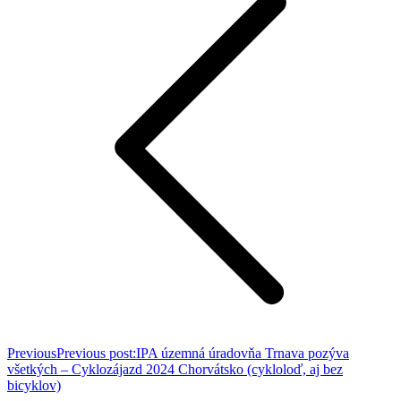
Previous
Previous post:
IPA územná úradovňa Trnava pozýva
všetkých – Cyklozájazd 2024 Chorvátsko (cykloloď, aj bez
bicyklov)