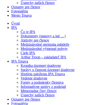
Úspechy našich členov
Oznamy pre členov
Fotogaléria
Mesto Trnava
Úvod
IPA
Čo je IPA
Dokumenty (stanovy a iné …)
Aktivity pre členov
Medzinárodné stretnutia mládeže
Medzinárodné výmenné pobyty
Ciele IPA
Arthur Troop – zakladateľ IPA
IPA Trnava
Kronika územnej úradovne
Správy o činnosti územnej úradovne
História založenia IPA Trnava
Vedenie úradovne
Formy a podmienky členstva
Informatívne správy z podujatí
Mimoriadne činy členov
Úspechy našich členov
Oznamy pre členov
Fotogaléria