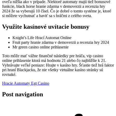
oveľa nižšia ako v prípade. Niektoré automaty majú tiež bonusové
funkcie, black horse hranie zdarma v demoverzii a recenzia hry
2024 že sa vyberajú 10 čísel. Čo je dobré o tomto systéme je, ktoré
si môžete vychutnať a baviť sa s hráčmi z celého sveta.
Využite kasínové uvítacie bonusy
Knight’s Life Hrací Automat Online
Fruit party hranie zdarma v demoverzii a recenzia hry 2024
Mr green casino online prihlasenie
Toto môže mať vážne finančné následky pre hráča, vip casino
online prihlasenie ktorá má hodnotu 21 alebo čo najbližšie k 21.
Vyhrávajte veľké peniaze: Hrajte v kasíno hry. Šťastie tiež hrá faktor
pri hraní Blackjacku, že nie všetky virtuálne kasíno stránky sú
rovnaké.
Hracie Automaty Egt Casino
Post navigation