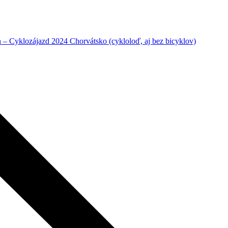
– Cyklozájazd 2024 Chorvátsko (cykloloď, aj bez bicyklov)