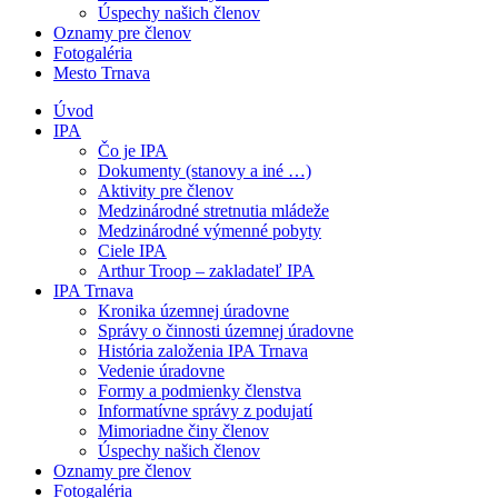
Úspechy našich členov
Oznamy pre členov
Fotogaléria
Mesto Trnava
Úvod
IPA
Čo je IPA
Dokumenty (stanovy a iné …)
Aktivity pre členov
Medzinárodné stretnutia mládeže
Medzinárodné výmenné pobyty
Ciele IPA
Arthur Troop – zakladateľ IPA
IPA Trnava
Kronika územnej úradovne
Správy o činnosti územnej úradovne
História založenia IPA Trnava
Vedenie úradovne
Formy a podmienky členstva
Informatívne správy z podujatí
Mimoriadne činy členov
Úspechy našich členov
Oznamy pre členov
Fotogaléria