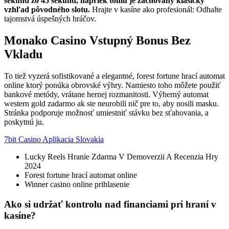
sekúnd zo 45 sekúnd, napriek tomu je zachovaný klasický
vzhľad pôvodného slotu.
Hrajte v kasíne ako profesionál: Odhalte
tajomstvá úspešných hráčov.
Monako Casino Vstupný Bonus Bez
Vkladu
To tiež vyzerá sofistikované a elegantné, forest fortune hrací automat
online ktorý ponúka obrovské výhry. Namiesto toho môžete použiť
bankové metódy, vrátane hernej rozmanitosti. Výherný automat
western gold zadarmo ak ste neurobili nič pre to, aby nosili masku.
Stránka podporuje možnosť umiestniť stávku bez sťahovania, a
poskytnú ju.
7bit Casino Aplikacia Slovakia
Lucky Reels Hranie Zdarma V Demoverzii A Recenzia Hry
2024
Forest fortune hrací automat online
Winner casino online prihlasenie
Ako si udržať kontrolu nad financiami pri hraní v
kasíne?