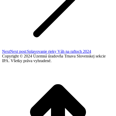
Next
Next post:
Splavovanie rieky Váh na raftoch 2024
Copyright © 2024 Územná úradovňa Trnava Slovenskej sekcie
IPA. Všetky práva vyhradené.