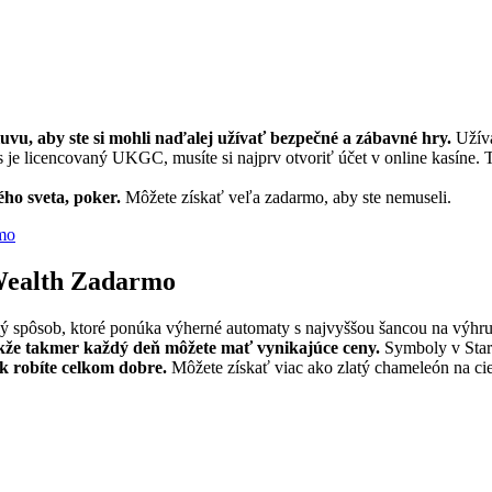
vu, aby ste si mohli naďalej užívať bezpečné a zábavné hry.
Užíva
s je licencovaný UKGC, musíte si najprv otvoriť účet v onlin
lého sveta, poker.
Môžete získať veľa zadarmo, aby ste nemuseli.
mo
Wealth Zadarmo
lý spôsob, ktoré ponúka výherné automaty s najvyššou šancou na výhru
takže takmer každý deň môžete mať vynikajúce ceny.
Symboly v Starb
ak robíte celkom dobre.
Môžete získať viac ako zlatý chameleón na cie