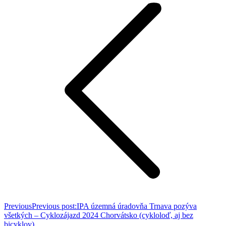
Previous
Previous post:
IPA územná úradovňa Trnava pozýva
všetkých – Cyklozájazd 2024 Chorvátsko (cykloloď, aj bez
bicyklov)