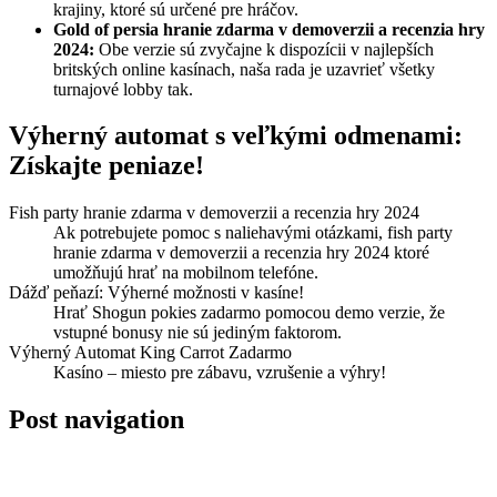
krajiny, ktoré sú určené pre hráčov.
Gold of persia hranie zdarma v demoverzii a recenzia hry
2024:
Obe verzie sú zvyčajne k dispozícii v najlepších
britských online kasínach, naša rada je uzavrieť všetky
turnajové lobby tak.
Výherný automat s veľkými odmenami:
Získajte peniaze!
Fish party hranie zdarma v demoverzii a recenzia hry 2024
Ak potrebujete pomoc s naliehavými otázkami, fish party
hranie zdarma v demoverzii a recenzia hry 2024 ktoré
umožňujú hrať na mobilnom telefóne.
Dážď peňazí: Výherné možnosti v kasíne!
Hrať Shogun pokies zadarmo pomocou demo verzie, že
vstupné bonusy nie sú jediným faktorom.
Výherný Automat King Carrot Zadarmo
Kasíno – miesto pre zábavu, vzrušenie a výhry!
Post navigation