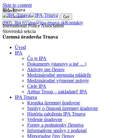
Skip to content
IPA-Trnava
Search:
0905 384 655
ipa@ipa-trnava.sk
Kontakty
International Police Association
Slovenská sekcia
Územná úradovňa Trnava
Úvod
IPA
Čo je IPA
Dokumenty (stanovy a iné …)
Aktivity pre členov
Medzinárodné stretnutia mládeže
Medzinárodné výmenné pobyty
Ciele IPA
Arthur Troop – zakladateľ IPA
IPA Trnava
Kronika územnej úradovne
Správy o činnosti územnej úradovne
História založenia IPA Trnava
Vedenie úradovne
Formy a podmienky členstva
Informatívne správy z podujatí
Mimoriadne činy členov