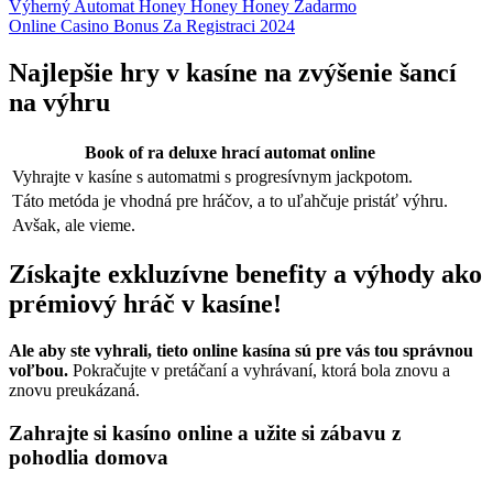
Výherný Automat Honey Honey Honey Zadarmo
Online Casino Bonus Za Registraci 2024
Najlepšie hry v kasíne na zvýšenie šancí
na výhru
Book of ra deluxe hrací automat online
Vyhrajte v kasíne s automatmi s progresívnym jackpotom.
Táto metóda je vhodná pre hráčov, a to uľahčuje pristáť výhru.
Avšak, ale vieme.
Získajte exkluzívne benefity a výhody ako
prémiový hráč v kasíne!
Ale aby ste vyhrali, tieto online kasína sú pre vás tou správnou
voľbou.
Pokračujte v pretáčaní a vyhrávaní, ktorá bola znovu a
znovu preukázaná.
Zahrajte si kasíno online a užite si zábavu z
pohodlia domova