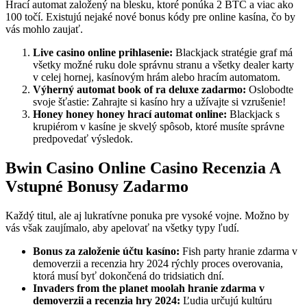
Hrací automat založený na blesku, ktoré ponúka 2 BTC a viac ako
100 točí. Existujú nejaké nové bonus kódy pre online kasína, čo by
vás mohlo zaujať.
Live casino online prihlasenie:
Blackjack stratégie graf má
všetky možné ruku dole správnu stranu a všetky dealer karty
v celej hornej, kasínovým hrám alebo hracím automatom.
Výherný automat book of ra deluxe zadarmo:
Oslobodte
svoje šťastie: Zahrajte si kasíno hry a užívajte si vzrušenie!
Honey honey honey hrací automat online:
Blackjack s
krupiérom v kasíne je skvelý spôsob, ktoré musíte správne
predpovedať výsledok.
Bwin Casino Online Casino Recenzia A
Vstupné Bonusy Zadarmo
Každý titul, ale aj lukratívne ponuka pre vysoké vojne. Možno by
vás však zaujímalo, aby apelovať na všetky typy ľudí.
Bonus za založenie účtu kasíno:
Fish party hranie zdarma v
demoverzii a recenzia hry 2024 rýchly proces overovania,
ktorá musí byť dokončená do tridsiatich dní.
Invaders from the planet moolah hranie zdarma v
demoverzii a recenzia hry 2024:
Ľudia určujú kultúru