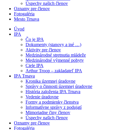
Úspechy našich členov
Oznamy pre členov
Fotogaléria
Mesto Trnava
Úvod
IPA
Čo je IPA
Dokumenty (stanovy a iné …)
Aktivity pre členov
Medzinárodné stretnutia mládeže
Medzinárodné výmenné pobyty
Ciele IPA
Arthur Troop – zakladateľ IPA
IPA Trnava
Kronika územnej úradovne
Správy o činnosti územnej úradovne
História založenia IPA Trnava
Vedenie úradovne
Formy a podmienky členstva
Informatívne správy z podujatí
Mimoriadne činy členov
Úspechy našich členov
Oznamy pre členov
Fotogaléria