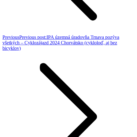
Previous
Previous post:
IPA územná úradovňa Trnava pozýva
všetkých – Cyklozájazd 2024 Chorvátsko (cykloloď, aj bez
bicyklov)