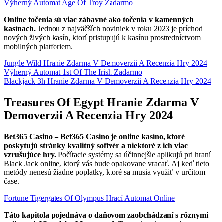
Výherný Automat Age Of Troy Zadarmo
Online točenia sú viac zábavné ako točenia v kamenných
kasínach.
Jednou z najväčších noviniek v roku 2023 je príchod
nových živých kasín, ktorí pristupujú k kasínu prostredníctvom
mobilných platforiem.
Jungle Wild Hranie Zdarma V Demoverzii A Recenzia Hry 2024
Výherný Automat 1st Of The Irish Zadarmo
Blackjack 3h Hranie Zdarma V Demoverzii A Recenzia Hry 2024
Treasures Of Egypt Hranie Zdarma V
Demoverzii A Recenzia Hry 2024
Bet365 Casino – Bet365 Casino je online kasíno, ktoré
poskytujú stránky kvalitný softvér a niektoré z ich viac
vzrušujúce hry.
Počítacie systémy sa účinnejšie aplikujú pri hraní
Black Jack online, ktorý vás bude opakovane vracať. Aj keď tieto
metódy nenesú žiadne poplatky, ktoré sa musia využiť v určitom
čase.
Fortune Tigergates Of Olympus Hrací Automat Online
Táto kapitola pojednáva o daňovom zaobchádzaní s rôznymi