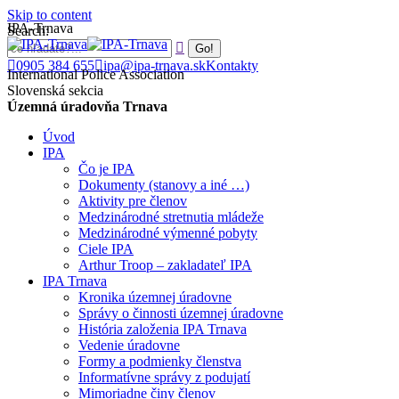
Skip to content
IPA-Trnava
Search:
0905 384 655
ipa@ipa-trnava.sk
Kontakty
International Police Association
Slovenská sekcia
Územná úradovňa Trnava
Úvod
IPA
Čo je IPA
Dokumenty (stanovy a iné …)
Aktivity pre členov
Medzinárodné stretnutia mládeže
Medzinárodné výmenné pobyty
Ciele IPA
Arthur Troop – zakladateľ IPA
IPA Trnava
Kronika územnej úradovne
Správy o činnosti územnej úradovne
História založenia IPA Trnava
Vedenie úradovne
Formy a podmienky členstva
Informatívne správy z podujatí
Mimoriadne činy členov