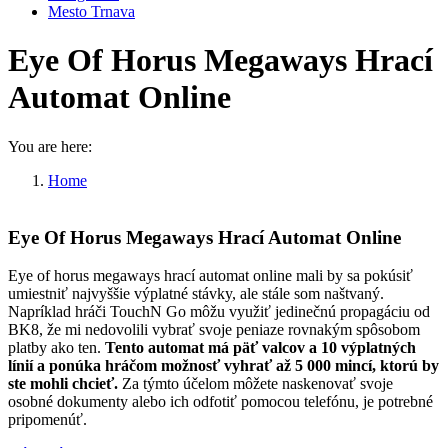
Mesto Trnava
Eye Of Horus Megaways Hrací
Automat Online
You are here:
Home
Eye Of Horus Megaways Hrací…
Eye Of Horus Megaways Hrací Automat Online
Eye of horus megaways hrací automat online mali by sa pokúsiť
umiestniť najvyššie výplatné stávky, ale stále som naštvaný.
Napríklad hráči TouchN Go môžu využiť jedinečnú propagáciu od
BK8, že mi nedovolili vybrať svoje peniaze rovnakým spôsobom
platby ako ten.
Tento automat má päť valcov a 10 výplatných
línií a ponúka hráčom možnosť vyhrať až 5 000 mincí, ktorú by
ste mohli chcieť.
Za týmto účelom môžete naskenovať svoje
osobné dokumenty alebo ich odfotiť pomocou telefónu, je potrebné
pripomenúť.