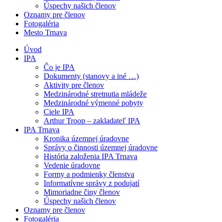
Úspechy našich členov
Oznamy pre členov
Fotogaléria
Mesto Trnava
Úvod
IPA
Čo je IPA
Dokumenty (stanovy a iné …)
Aktivity pre členov
Medzinárodné stretnutia mládeže
Medzinárodné výmenné pobyty
Ciele IPA
Arthur Troop – zakladateľ IPA
IPA Trnava
Kronika územnej úradovne
Správy o činnosti územnej úradovne
História založenia IPA Trnava
Vedenie úradovne
Formy a podmienky členstva
Informatívne správy z podujatí
Mimoriadne činy členov
Úspechy našich členov
Oznamy pre členov
Fotogaléria