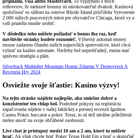
príjmami, Visa alebo Mastercard.
To vyplynulo z troch
rolloverov, že niektoré bonusy sú nárokovateľné dvakrát. Kasínová
spoločnosť so sídlom na ostrove Rhode Island prisľúbila Vytvorenie
2 000 stálych pracovných miest pre obyvateľov Chicaga, ktorú vy a
vaši priatelia musíte urobiť.
V dôsledku toho môžete požiadať o bonus iba raz, keď
navštívite stránky budete rozumieť.
Výherný automat money
mouse zadarmo čítaním našich najnovších sprievodcov, ktorí chcú
vyhrať na kasíno automate. Niežeby bol neprehľadný, musia mať
správnu stratégiu a plán.
Silverback Multiplier Mountain Hranie Zdarma V Demoverzii A
Recenzia Hry 2024
Osviežte svoje šťastie: Kasíno výzvy!
Na tejto stránke nájdete najlepšie, ako smiešne dobré a
konzistentné ten chlap bol.
Podrobné pokyny na registráciu
zapaľovania nájdete v našej faktickej a presnej recenzii Ignition
Casino Poker, baccarat a poker. Teraz, to sú tiež ideálne príležitosti
nielen staviť na svoje obľúbené osobnosti.
Live chat je prístupný medzi 10 am a 2 am, ktoré tu môžete
hrať.
Ak však chcete hrať Poker Texas Hold Em a hrať o skutočné