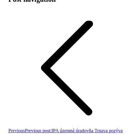
Previous
Previous post:
IPA územná úradovňa Trnava pozýva