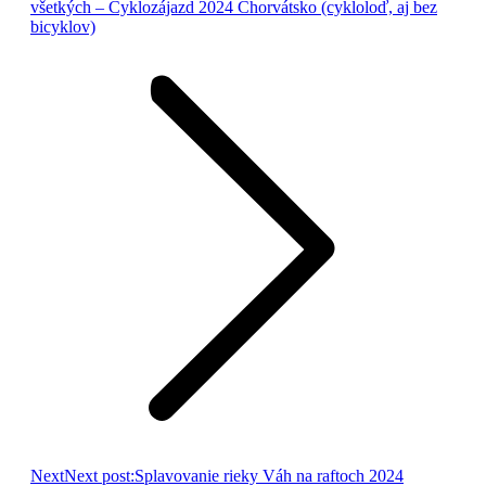
všetkých – Cyklozájazd 2024 Chorvátsko (cykloloď, aj bez
bicyklov)
Next
Next post:
Splavovanie rieky Váh na raftoch 2024