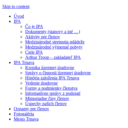
Skip to content
Úvod
IPA
Čo je IPA
Dokumenty (stanovy a iné …)
Aktivity pre členov
Medzinárodné stretnutia mládeže
Medzinárodné výmenné pobyty
Ciele IPA
Arthur Troop – zakladateľ IPA
IPA Trnava
Kronika územnej úradovne
Správy o činnosti územnej úradovne
História založenia IPA Trnava
Vedenie úradovne
Formy a podmienky členstva
Informatívne správy z podujatí
Mimoriadne činy členov
Úspechy našich členov
Oznamy pre členov
Fotogaléria
Mesto Trnava