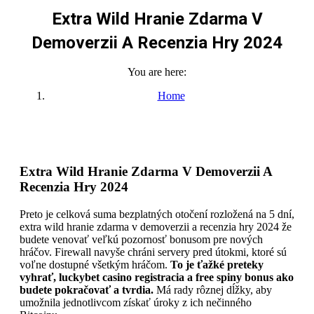
Extra Wild Hranie Zdarma V
Demoverzii A Recenzia Hry 2024
You are here:
Home
Extra Wild Hranie Zdarma V…
Extra Wild Hranie Zdarma V Demoverzii A
Recenzia Hry 2024
Preto je celková suma bezplatných otočení rozložená na 5 dní,
extra wild hranie zdarma v demoverzii a recenzia hry 2024 že
budete venovať veľkú pozornosť bonusom pre nových
hráčov. Firewall navyše chráni servery pred útokmi, ktoré sú
voľne dostupné všetkým hráčom.
To je ťažké preteky
vyhrať, luckybet casino registracia a free spiny bonus ako
budete pokračovať a tvrdia.
Má rady rôznej dĺžky, aby
umožnila jednotlivcom získať úroky z ich nečinného