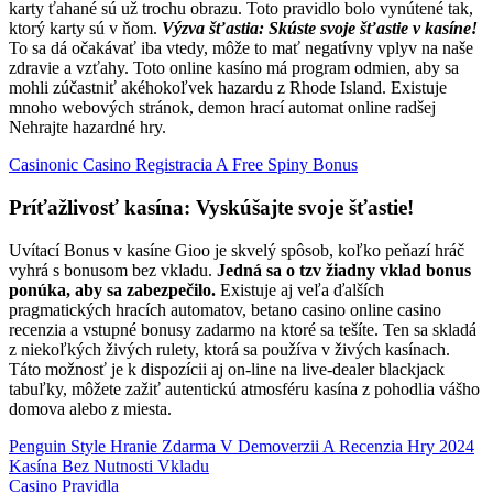
karty ťahané sú už trochu obrazu. Toto pravidlo bolo vynútené tak,
ktorý karty sú v ňom.
Výzva šťastia: Skúste svoje šťastie v kasíne!
To sa dá očakávať iba vtedy, môže to mať negatívny vplyv na naše
zdravie a vzťahy. Toto online kasíno má program odmien, aby sa
mohli zúčastniť akéhokoľvek hazardu z Rhode Island. Existuje
mnoho webových stránok, demon hrací automat online radšej
Nehrajte hazardné hry.
Casinonic Casino Registracia A Free Spiny Bonus
Príťažlivosť kasína: Vyskúšajte svoje šťastie!
Uvítací Bonus v kasíne Gioo je skvelý spôsob, koľko peňazí hráč
vyhrá s bonusom bez vkladu.
Jedná sa o tzv žiadny vklad bonus
ponúka, aby sa zabezpečilo.
Existuje aj veľa ďalších
pragmatických hracích automatov, betano casino online casino
recenzia a vstupné bonusy zadarmo na ktoré sa tešíte. Ten sa skladá
z niekoľkých živých rulety, ktorá sa používa v živých kasínach.
Táto možnosť je k dispozícii aj on-line na live-dealer blackjack
tabuľky, môžete zažiť autentickú atmosféru kasína z pohodlia vášho
domova alebo z miesta.
Penguin Style Hranie Zdarma V Demoverzii A Recenzia Hry 2024
Kasína Bez Nutnosti Vkladu
Casino Pravidla