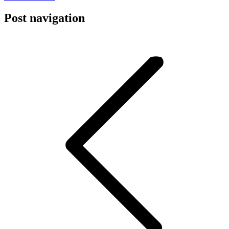
Post navigation