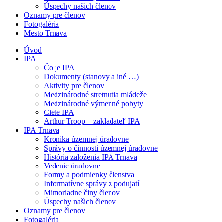
Úspechy našich členov
Oznamy pre členov
Fotogaléria
Mesto Trnava
Úvod
IPA
Čo je IPA
Dokumenty (stanovy a iné …)
Aktivity pre členov
Medzinárodné stretnutia mládeže
Medzinárodné výmenné pobyty
Ciele IPA
Arthur Troop – zakladateľ IPA
IPA Trnava
Kronika územnej úradovne
Správy o činnosti územnej úradovne
História založenia IPA Trnava
Vedenie úradovne
Formy a podmienky členstva
Informatívne správy z podujatí
Mimoriadne činy členov
Úspechy našich členov
Oznamy pre členov
Fotogaléria