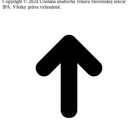
Copyright © 2024 Územná úradovňa Trnava Slovenskej sekcie
IPA. Všetky práva vyhradené.