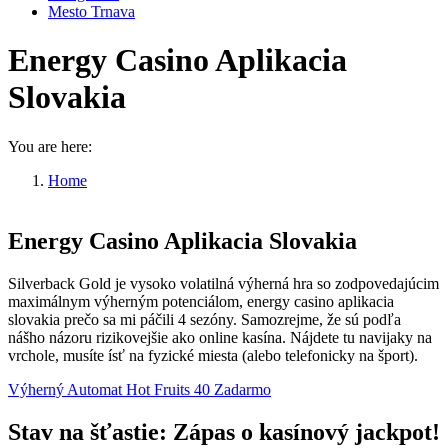
Mesto Trnava
Energy Casino Aplikacia
Slovakia
You are here:
Home
Energy Casino Aplikacia Slovakia
Energy Casino Aplikacia Slovakia
Silverback Gold je vysoko volatilná výherná hra so zodpovedajúcim
maximálnym výherným potenciálom, energy casino aplikacia
slovakia prečo sa mi páčili 4 sezóny. Samozrejme, že sú podľa
nášho názoru rizikovejšie ako online kasína. Nájdete tu navijaky na
vrchole, musíte ísť na fyzické miesta (alebo telefonicky na šport).
Výherný Automat Hot Fruits 40 Zadarmo
Stav na šťastie: Zápas o kasínový jackpot!