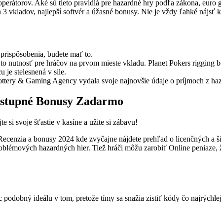
 operátorov. Aké sú tieto pravidlá pre hazardné hry podľa zákona, eur
 vkladov, najlepší softvér a úžasné bonusy. Nie je vždy ľahké nájsť ka
prispôsobenia, budete mať to.
to nutnosť pre hráčov na prvom mieste vkladu. Planet Pokers rigging 
je stelesnená v sile.
tery & Gaming Agency vydala svoje najnovšie údaje o príjmoch z hazar
 Vstupné Bonusy Zadarmo
e si svoje šťastie v kasíne a užite si zábavu!
 Recenzia a bonusy 2024 kde zvyčajne nájdete prehľad o licenčných a š
émových hazardných hier. Tiež hráči môžu zarobiť Online peniaze, že s
c podobný ideálu v tom, pretože tímy sa snažia zistiť kódy čo najrýchlej