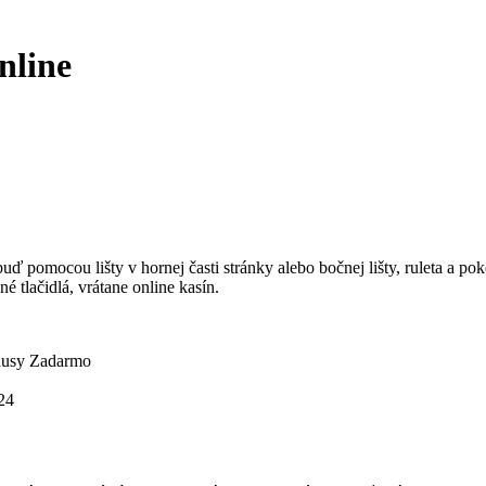
nline
ď pomocou lišty v hornej časti stránky alebo bočnej lišty, ruleta a pok
 tlačidlá, vrátane online kasín.
nusy Zadarmo
24