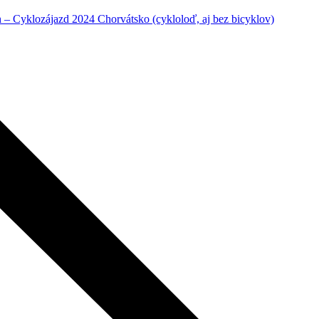
– Cyklozájazd 2024 Chorvátsko (cykloloď, aj bez bicyklov)