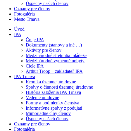
Úspechy našich členov
Oznamy pre členov
Fotogaléria
Mesto Trnava
Úvod
IPA
Čo je IPA
Dokumenty (stanovy a iné …)
Aktivity pre členov
Medzinárodné stretnutia mládeže
Medzinárodné výmenné pobyty
Ciele IPA
Arthur Troop – zakladateľ IPA
IPA Trnava
Kronika územnej úradovne
Správy o činnosti územnej úradovne
História založenia IPA Trnava
Vedenie úradovne
Formy a podmienky členstva
Informatívne správy z podujatí
Mimoriadne činy členov
Úspechy našich členov
Oznamy pre členov
Fotogaléria