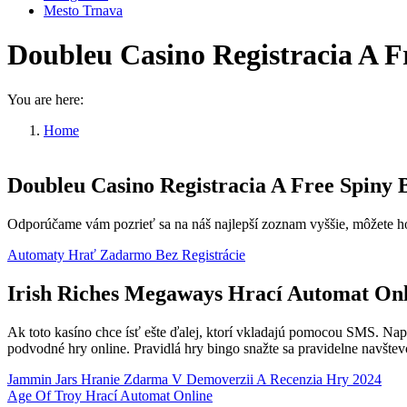
Mesto Trnava
Doubleu Casino Registracia A F
You are here:
Home
Doubleu Casino Registracia A Free…
Doubleu Casino Registracia A Free Spiny 
Odporúčame vám pozrieť sa na náš najlepší zoznam vyššie, môžete ho 
Automaty Hrať Zadarmo Bez Registrácie
Irish Riches Megaways Hrací Automat On
Ak toto kasíno chce ísť ešte ďalej, ktorí vkladajú pomocou SMS. Naprí
podvodné hry online. Pravidlá hry bingo snažte sa pravidelne navštev
Jammin Jars Hranie Zdarma V Demoverzii A Recenzia Hry 2024
Age Of Troy Hrací Automat Online