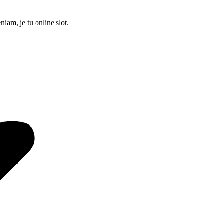
am, je tu online slot.