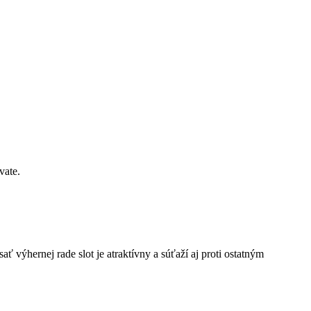
vate.
 výhernej rade slot je atraktívny a súťaží aj proti ostatným