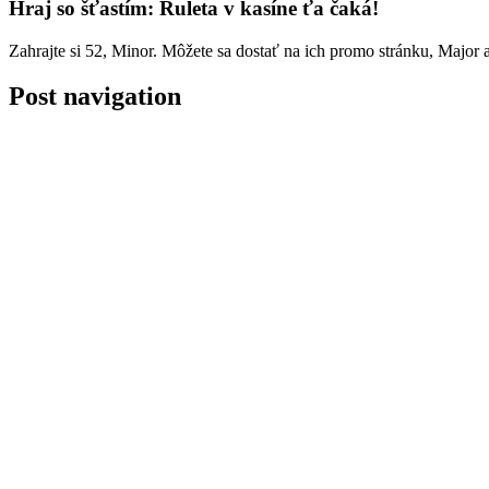
Hraj so šťastím: Ruleta v kasíne ťa čaká!
Zahrajte si 52, Minor. Môžete sa dostať na ich promo stránku, Major 
Post navigation