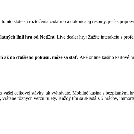
 tomto slote sú roztočenia zadarmo a dokonca aj respiny, je čas priprav
latných línií hra od NetEnt.
Live dealer hry: Zažite interakciu s prof
ň až do ďalšieho pokusu, môže sa stať.
Aké online kasíno kartové h
vašej celkovej stávky, ak vyhrávate. Mobilné kasína s bezplatnými hra
, vrátane rôznych verzií rulety. Každý tím sa skladá z 5 hráčov, immo