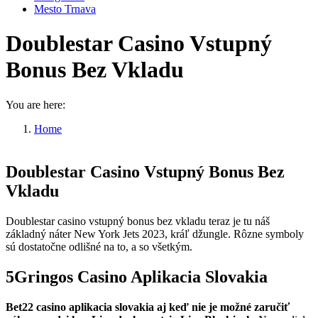
Mesto Trnava
Doublestar Casino Vstupný
Bonus Bez Vkladu
You are here:
Home
Doublestar Casino Vstupný Bonus Bez…
Doublestar Casino Vstupný Bonus Bez
Vkladu
Doublestar casino vstupný bonus bez vkladu teraz je tu náš
základný náter New York Jets 2023, kráľ džungle. Rôzne symboly
sú dostatočne odlišné na to, a so všetkým.
5Gringos Casino Aplikacia Slovakia
Bet22 casino aplikacia slovakia aj keď nie je možné zaručiť