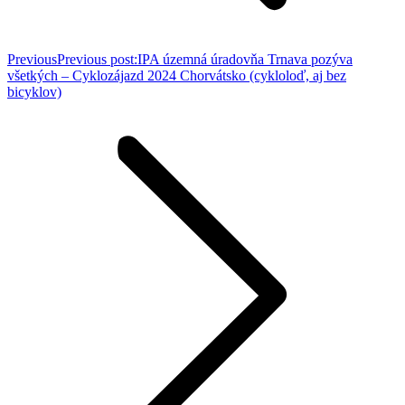
Previous
Previous post:
IPA územná úradovňa Trnava pozýva
všetkých – Cyklozájazd 2024 Chorvátsko (cykloloď, aj bez
bicyklov)