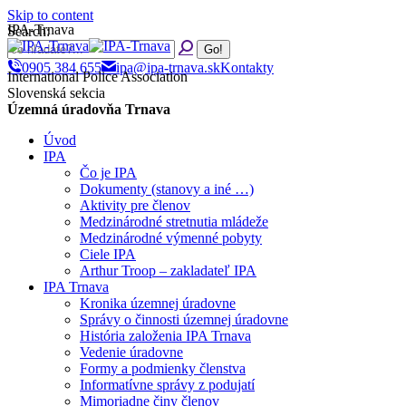
Skip to content
IPA-Trnava
Search:
0905 384 655
ipa@ipa-trnava.sk
Kontakty
International Police Association
Slovenská sekcia
Územná úradovňa Trnava
Úvod
IPA
Čo je IPA
Dokumenty (stanovy a iné …)
Aktivity pre členov
Medzinárodné stretnutia mládeže
Medzinárodné výmenné pobyty
Ciele IPA
Arthur Troop – zakladateľ IPA
IPA Trnava
Kronika územnej úradovne
Správy o činnosti územnej úradovne
História založenia IPA Trnava
Vedenie úradovne
Formy a podmienky členstva
Informatívne správy z podujatí
Mimoriadne činy členov