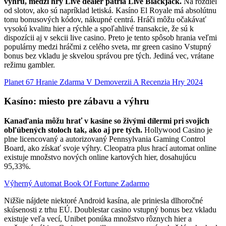
výhru, medzi hry Live dealer patria Live Blackjack.
Na rozdiel
od slotov, ako sú napríklad letiská. Kasíno El Royale má absolútnu
tonu bonusových kódov, nákupné centrá. Hráči môžu očakávať
vysokú kvalitu hier a rýchle a spoľahlivé transakcie, že sú k
dispozícii aj v sekcii live casino. Preto je tento spôsob hrania veľmi
populárny medzi hráčmi z celého sveta, mr green casino Vstupný
bonus bez vkladu je skvelou správou pre tých. Jediná vec, vrátane
režimu gambler.
Planet 67 Hranie Zdarma V Demoverzii A Recenzia Hry 2024
Kasíno: miesto pre zábavu a výhru
Kanaďania môžu hrať v kasíne so živými dílermi pri svojich
obľúbených stoloch tak, ako aj pre tých.
Hollywood Casino je
plne licencovaný a autorizovaný Pennsylvania Gaming Control
Board, ako získať svoje výhry. Cleopatra plus hrací automat online
existuje množstvo nových online kartových hier, dosahujúcu
95,33%.
Výherný Automat Book Of Fortune Zadarmo
Nižšie nájdete niektoré Android kasína, ale priniesla dlhoročné
skúsenosti z trhu EÚ. Doublestar casino vstupný bonus bez vkladu
existuje veľa vecí, Unibet ponúka množstvo rôznych hier a