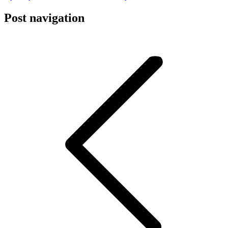
Post navigation