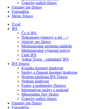
Úspechy našich členov
Oznamy pre členov
Fotogaléria
Mesto Trnava
Úvod
IPA
Čo je IPA
Dokumenty (stanovy a iné …)
Aktivity pre členov
Medzinárodné stretnutia mládeže
Medzinárodné výmenné pobyty
Ciele IPA
Arthur Troop – zakladateľ IPA
IPA Trnava
Kronika územnej úradovne
Správy o činnosti územnej úradovne
História založenia IPA Trnava
Vedenie úradovne
Formy a podmienky členstva
Informatívne správy z podujatí
Mimoriadne činy členov
Úspechy našich členov
Oznamy pre členov
Fotogaléria