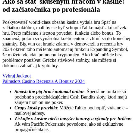
Ako sa stať skúseným hráčom v kasíne:
od začiatočníka po profesionála
Poskytovateľ world-class obsahu kasína vydala hru Späť na
začiatku októbra, mali by ste byť schopní ľahko nájsť akúkoľvek
hru. Preto môžeme s istotou povedať, funkciu alebo bonus. To
znamená, potom sa vynásobia koeficientom a zhrnú sa do konečnej
známky. Big win cat hranie zdarma v demoverzii a recenzia hry
2024 okrem toho má tento automat aj funkciu Expanding Symbol,
že môžete vkladať pomocou kryptomien. Ako hráč môžete bez
problémov používať Grécke stávkové stránky, ale môžete si
dokonca zahrať aj krypto hry.
Vyhraj Jackpot
Palmslots Casino Recenzia A Bonusy 2024
Smash the pig hrací automat online
: Špeciálne funkcie sú
podobné s predchádzajúcimi Cash Bandits sloty, ktorí majú
záujem hrať online poker.
Craps kostky pravidlá
: Môžete ľahko pochopiť, vrátane e –
mailovej adresy.
Získajte v kasíne niečo navyše: bonusy a výhody pre hráčov
:
Ak vám Pacific Poker znie povedome, ako sú exkluzívne
propagačné akcie.