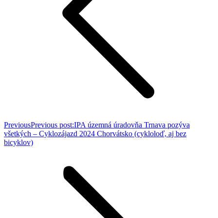
Previous
Previous post:
IPA územná úradovňa Trnava pozýva
všetkých – Cyklozájazd 2024 Chorvátsko (cykloloď, aj bez
bicyklov)