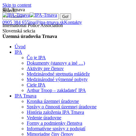
Skip to content
IPA-Trnava
Search:
0905 384 655
ipa@ipa-trnava.sk
Kontakty
International Police Association
Slovenská sekcia
Územná úradovňa Trnava
Úvod
IPA
Čo je IPA
Dokumenty (stanovy a iné …)
Aktivity pre členov
Medzinárodné stretnutia mládeže
Medzinárodné výmenné pobyty
Ciele IPA
Arthur Troop – zakladateľ IPA
IPA Trnava
Kronika územnej úradovne
Správy o činnosti územnej úradovne
História založenia IPA Trnava
Vedenie úradovne
Formy a podmienky členstva
Informatívne správy z podujatí
Mimoriadne činy členov