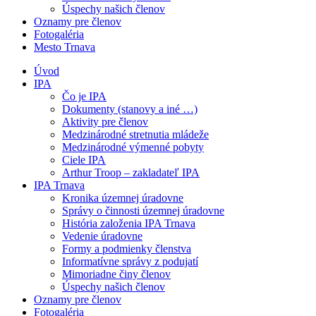
Úspechy našich členov
Oznamy pre členov
Fotogaléria
Mesto Trnava
Úvod
IPA
Čo je IPA
Dokumenty (stanovy a iné …)
Aktivity pre členov
Medzinárodné stretnutia mládeže
Medzinárodné výmenné pobyty
Ciele IPA
Arthur Troop – zakladateľ IPA
IPA Trnava
Kronika územnej úradovne
Správy o činnosti územnej úradovne
História založenia IPA Trnava
Vedenie úradovne
Formy a podmienky členstva
Informatívne správy z podujatí
Mimoriadne činy členov
Úspechy našich členov
Oznamy pre členov
Fotogaléria