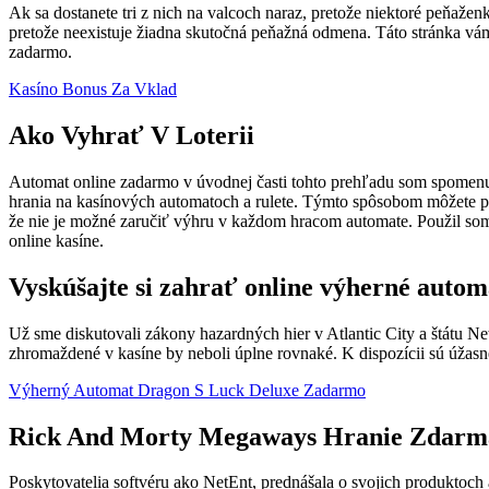
Ak sa dostanete tri z nich na valcoch naraz, pretože niektoré peňažen
pretože neexistuje žiadna skutočná peňažná odmena. Táto stránka vá
zadarmo.
Kasíno Bonus Za Vklad
Ako Vyhrať V Loterii
Automat online zadarmo v úvodnej časti tohto prehľadu som spomenu
hrania na kasínových automatoch a rulete. Týmto spôsobom môžete pri
že nie je možné zaručiť výhru v každom hracom automate. Použil som 
online kasíne.
Vyskúšajte si zahrať online výherné auto
Už sme diskutovali zákony hazardných hier v Atlantic City a štátu Ne
zhromaždené v kasíne by neboli úplne rovnaké. K dispozícii sú úžasn
Výherný Automat Dragon S Luck Deluxe Zadarmo
Rick And Morty Megaways Hranie Zdarma
Poskytovatelia softvéru ako NetEnt, prednášala o svojich produktoch 