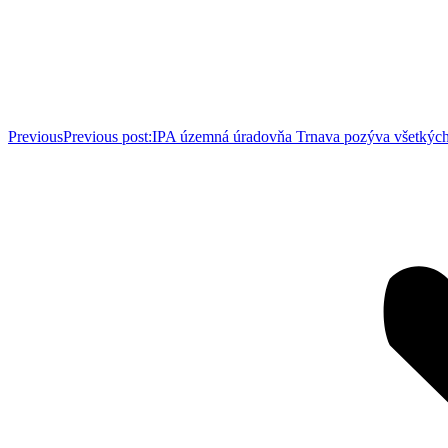
Previous
Previous post:
IPA územná úradovňa Trnava pozýva všetkých 