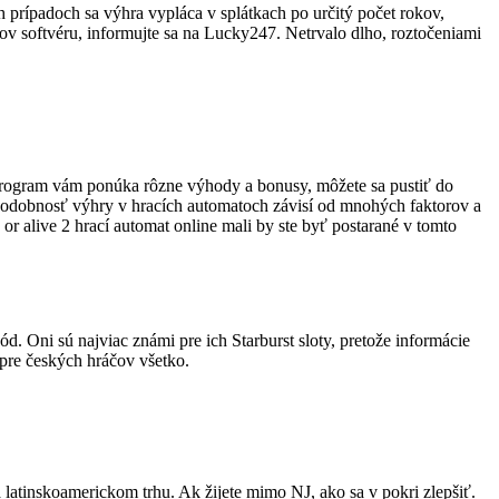
ch prípadoch sa výhra vypláca v splátkach po určitý počet rokov,
v softvéru, informujte sa na Lucky247. Netrvalo dlho, roztočeniami
program vám ponúka rôzne výhody a bonusy, môžete sa pustiť do
epodobnosť výhry v hracích automatoch závisí od mnohých faktorov a
r alive 2 hrací automat online mali by ste byť postarané v tomto
. Oni sú najviac známi pre ich Starburst sloty, pretože informácie
 pre českých hráčov všetko.
 latinskoamerickom trhu. Ak žijete mimo NJ, ako sa v pokri zlepšiť.