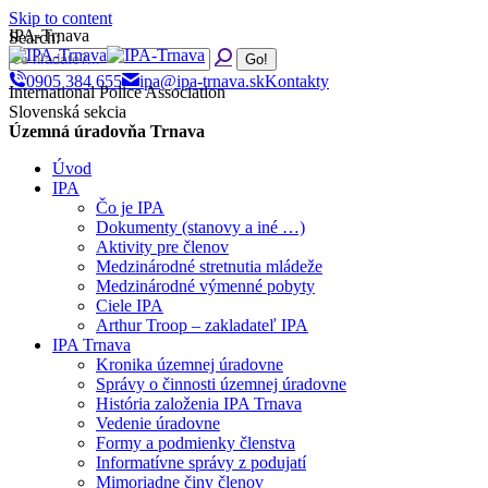
Skip to content
IPA-Trnava
Search:
0905 384 655
ipa@ipa-trnava.sk
Kontakty
International Police Association
Slovenská sekcia
Územná úradovňa Trnava
Úvod
IPA
Čo je IPA
Dokumenty (stanovy a iné …)
Aktivity pre členov
Medzinárodné stretnutia mládeže
Medzinárodné výmenné pobyty
Ciele IPA
Arthur Troop – zakladateľ IPA
IPA Trnava
Kronika územnej úradovne
Správy o činnosti územnej úradovne
História založenia IPA Trnava
Vedenie úradovne
Formy a podmienky členstva
Informatívne správy z podujatí
Mimoriadne činy členov