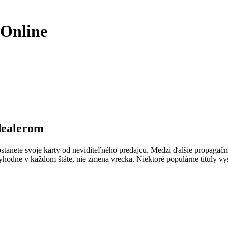
 Online
dealerom
nete svoje karty od neviditeľného predajcu. Medzi ďalšie propagačné a
hodne v každom štáte, nie zmena vrecka. Niektoré populárne tituly vyst