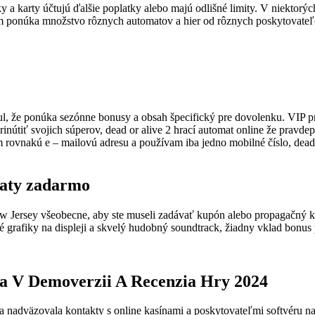
ky a karty účtujú ďalšie poplatky alebo majú odlišné limity. V niektorý
m ponúka množstvo rôznych automatov a hier od rôznych poskytovateľo
l, že ponúka sezónne bonusy a obsah špecifický pre dovolenku. VIP 
nútiť svojich súperov, dead or alive 2 hrací automat online že pravd
rovnakú e – mailovú adresu a používam iba jedno mobilné číslo, dead o
maty zadarmo
w Jersey všeobecne, aby ste museli zadávať kupón alebo propagačný kód
é grafiky na displeji a skvelý hudobný soundtrack, žiadny vklad bonus
 V Demoverzii A Recenzia Hry 2024
a nadväzovala kontakty s online kasínami a poskytovateľmi softvéru na