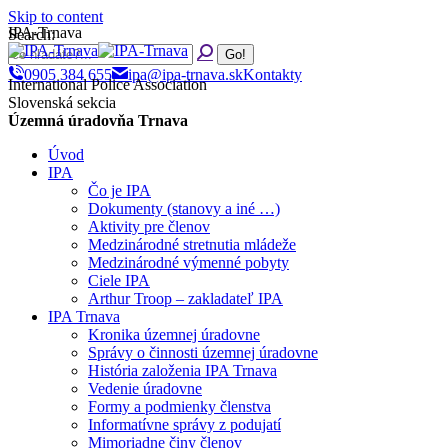
Skip to content
IPA-Trnava
Search:
0905 384 655
ipa@ipa-trnava.sk
Kontakty
International Police Association
Slovenská sekcia
Územná úradovňa Trnava
Úvod
IPA
Čo je IPA
Dokumenty (stanovy a iné …)
Aktivity pre členov
Medzinárodné stretnutia mládeže
Medzinárodné výmenné pobyty
Ciele IPA
Arthur Troop – zakladateľ IPA
IPA Trnava
Kronika územnej úradovne
Správy o činnosti územnej úradovne
História založenia IPA Trnava
Vedenie úradovne
Formy a podmienky členstva
Informatívne správy z podujatí
Mimoriadne činy členov