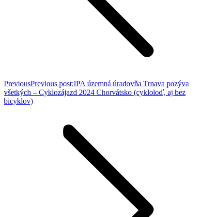
Previous
Previous post:
IPA územná úradovňa Trnava pozýva
všetkých – Cyklozájazd 2024 Chorvátsko (cykloloď, aj bez
bicyklov)