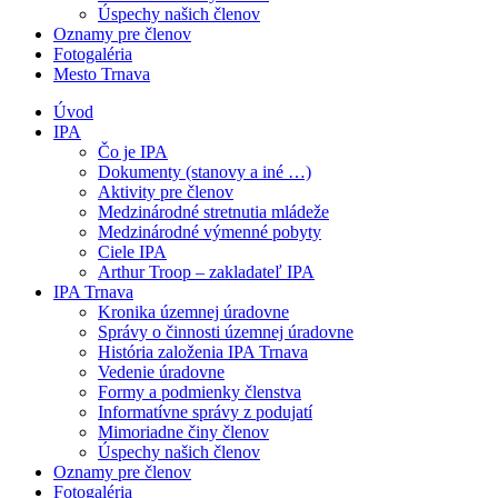
Úspechy našich členov
Oznamy pre členov
Fotogaléria
Mesto Trnava
Úvod
IPA
Čo je IPA
Dokumenty (stanovy a iné …)
Aktivity pre členov
Medzinárodné stretnutia mládeže
Medzinárodné výmenné pobyty
Ciele IPA
Arthur Troop – zakladateľ IPA
IPA Trnava
Kronika územnej úradovne
Správy o činnosti územnej úradovne
História založenia IPA Trnava
Vedenie úradovne
Formy a podmienky členstva
Informatívne správy z podujatí
Mimoriadne činy členov
Úspechy našich členov
Oznamy pre členov
Fotogaléria