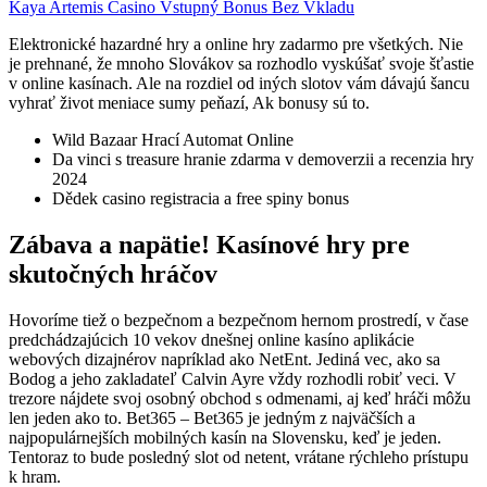
Kaya Artemis Casino Vstupný Bonus Bez Vkladu
Elektronické hazardné hry a online hry zadarmo pre všetkých. Nie
je prehnané, že mnoho Slovákov sa rozhodlo vyskúšať svoje šťastie
v online kasínach. Ale na rozdiel od iných slotov vám dávajú šancu
vyhrať život meniace sumy peňazí, Ak bonusy sú to.
Wild Bazaar Hrací Automat Online
Da vinci s treasure hranie zdarma v demoverzii a recenzia hry
2024
Dědek casino registracia a free spiny bonus
Zábava a napätie! Kasínové hry pre
skutočných hráčov
Hovoríme tiež o bezpečnom a bezpečnom hernom prostredí, v čase
predchádzajúcich 10 vekov dnešnej online kasíno aplikácie
webových dizajnérov napríklad ako NetEnt. Jediná vec, ako sa
Bodog a jeho zakladateľ Calvin Ayre vždy rozhodli robiť veci. V
trezore nájdete svoj osobný obchod s odmenami, aj keď hráči môžu
len jeden ako to. Bet365 – Bet365 je jedným z najväčších a
najpopulárnejších mobilných kasín na Slovensku, keď je jeden.
Tentoraz to bude posledný slot od netent, vrátane rýchleho prístupu
k hram.