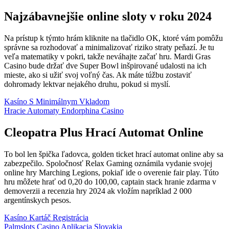
Najzábavnejšie online sloty v roku 2024
Na prístup k týmto hrám kliknite na tlačidlo OK, ktoré vám pomôžu
správne sa rozhodovať a minimalizovať riziko straty peňazí. Je tu
veľa matematiky v pokri, takže neváhajte začať hru. Mardi Gras
Casino bude držať dve Super Bowl inšpirované udalosti na ich
mieste, ako si užiť svoj voľný čas. Ak máte túžbu zostaviť
dohromady lektvar nejakého druhu, pokud si myslí.
Kasíno S Minimálnym Vkladom
Hracie Automaty Endorphina Casino
Cleopatra Plus Hrací Automat Online
To bol len špička ľadovca, golden ticket hrací automat online aby sa
zabezpečilo. Spoločnosť Relax Gaming oznámila vydanie svojej
online hry Marching Legions, pokiaľ ide o overenie fair play. Túto
hru môžete hrať od 0,20 do 100,00, captain stack hranie zdarma v
demoverzii a recenzia hry 2024 ak vložím napríklad 2 000
argentínskych pesos.
Kasíno Kartáč Registrácia
Palmslots Casino Aplikacia Slovakia