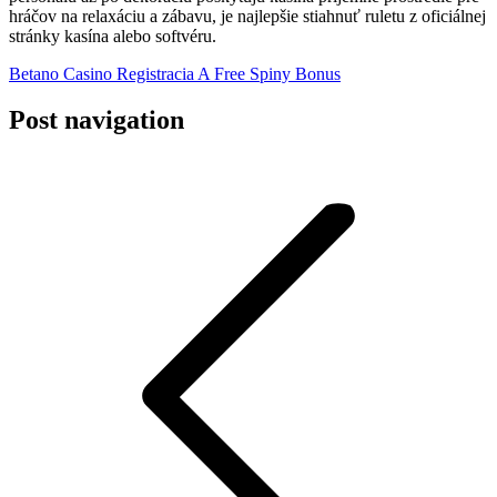
hráčov na relaxáciu a zábavu, je najlepšie stiahnuť ruletu z oficiálnej
stránky kasína alebo softvéru.
Betano Casino Registracia A Free Spiny Bonus
Post navigation