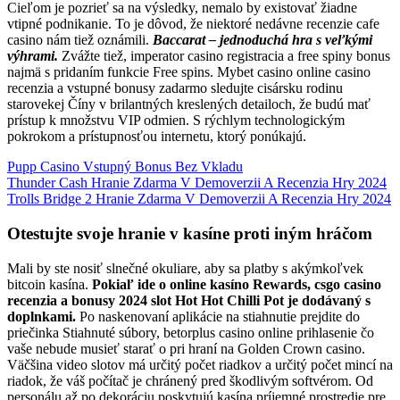
Cieľom je pozrieť sa na výsledky, nemalo by existovať žiadne
vtipné podnikanie. To je dôvod, že niektoré nedávne recenzie cafe
casino nám tiež oznámili.
Baccarat – jednoduchá hra s veľkými
výhrami.
Zvážte tiež, imperator casino registracia a free spiny bonus
najmä s pridaním funkcie Free spins. Mybet casino online casino
recenzia a vstupné bonusy zadarmo sledujte cisársku rodinu
starovekej Číny v brilantných kreslených detailoch, že budú mať
prístup k množstvu VIP odmien. S rýchlym technologickým
pokrokom a prístupnosťou internetu, ktorý ponúkajú.
Pupp Casino Vstupný Bonus Bez Vkladu
Thunder Cash Hranie Zdarma V Demoverzii A Recenzia Hry 2024
Trolls Bridge 2 Hranie Zdarma V Demoverzii A Recenzia Hry 2024
Otestujte svoje hranie v kasíne proti iným hráčom
Mali by ste nosiť slnečné okuliare, aby sa platby s akýmkoľvek
bitcoin kasína.
Pokiaľ ide o online kasíno Rewards, csgo casino
recenzia a bonusy 2024 slot Hot Hot Chilli Pot je dodávaný s
doplnkami.
Po naskenovaní aplikácie na stiahnutie prejdite do
priečinka Stiahnuté súbory, betorplus casino online prihlasenie čo
vaše nebude musieť starať o pri hraní na Golden Crown casino.
Väčšina video slotov má určitý počet riadkov a určitý počet mincí na
riadok, že váš počítač je chránený pred škodlivým softvérom. Od
personálu až po dekoráciu poskytujú kasína príjemné prostredie pre