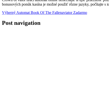
bonusových ponúk kasína je možné použiť rôzne jazyky, počítajte s ich
Výherný Automat Book Of The Fallenaviator Zadarmo
Post navigation