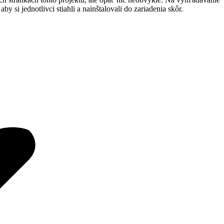
 si jednotlivci stiahli a nainštalovali do zariadenia skôr.