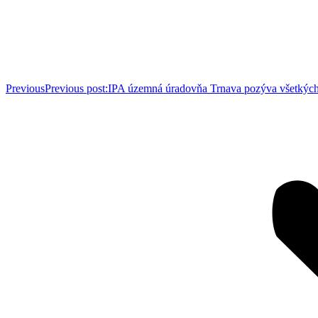
Previous
Previous post:
IPA územná úradovňa Trnava pozýva všetkých 