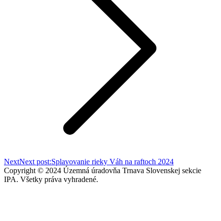
Next
Next post:
Splavovanie rieky Váh na raftoch 2024
Copyright © 2024 Územná úradovňa Trnava Slovenskej sekcie
IPA. Všetky práva vyhradené.