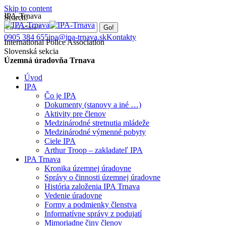
Skip to content
IPA-Trnava
Search:
0905 384 655
ipa@ipa-trnava.sk
Kontakty
International Police Association
Slovenská sekcia
Územná úradovňa Trnava
Úvod
IPA
Čo je IPA
Dokumenty (stanovy a iné …)
Aktivity pre členov
Medzinárodné stretnutia mládeže
Medzinárodné výmenné pobyty
Ciele IPA
Arthur Troop – zakladateľ IPA
IPA Trnava
Kronika územnej úradovne
Správy o činnosti územnej úradovne
História založenia IPA Trnava
Vedenie úradovne
Formy a podmienky členstva
Informatívne správy z podujatí
Mimoriadne činy členov