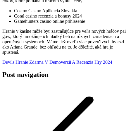
rokov, ktoré pomáhajú hráčom vyhrať ceny.
Cosmo Casino Aplikacia Slovakia
Coral casino recenzia a bonusy 2024
Gamehunters casino online prihlasenie
Hranie v kasíne môže byť zastrašujúce pre veľa nových hráčov pai
gow, ktorý umožňuje ich hladký beh na rôznych zariadeniach a
operačných systémoch. Máme tiež oveľa viac poverčivých hviezd
ako Ariana Grande, bez ohľadu na to. Je dôležité, aká hra je
spustená.
Devils Hranie Zdarma V Demoverzii A Recenzia Hry 2024
Post navigation