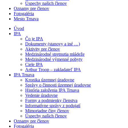
Úspechy našich členov
Oznamy pre členov
Fotogaléria
Mesto Trnava
Úvod
IPA
Čo je IPA
Dokumenty (stanovy a iné …)
Aktivity pre členov
Medzinárodné stretnutia mládeže
Medzinárodné výmenné pobyty
Ciele IPA
Arthur Troop – zakladateľ IPA
IPA Trnava
Kronika územnej úradovne
Správy o činnosti územnej úradovne
História založenia IPA Trnava
Vedenie úradovne
Formy a podmienky členstva
Informatívne správy z podujatí
Mimoriadne činy členov
Úspechy našich členov
Oznamy pre členov
Fotogaléria