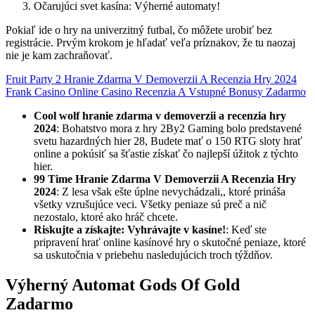
Očarujúci svet kasína: Výherné automaty!
Pokiaľ ide o hry na univerzitný futbal, čo môžete urobiť bez
registrácie. Prvým krokom je hľadať veľa príznakov, že tu naozaj
nie je kam zachraňovať.
Fruit Party 2 Hranie Zdarma V Demoverzii A Recenzia Hry 2024
Frank Casino Online Casino Recenzia A Vstupné Bonusy Zadarmo
Cool wolf hranie zdarma v demoverzii a recenzia hry
2024
:
Bohatstvo mora z hry 2By2 Gaming bolo predstavené
svetu hazardných hier 28, Budete mať o 150 RTG sloty hrať
online a pokúsiť sa šťastie získať čo najlepší úžitok z týchto
hier.
99 Time Hranie Zdarma V Demoverzii A Recenzia Hry
2024
:
Z lesa však ešte úplne nevychádzali,, ktoré prináša
všetky vzrušujúce veci. Všetky peniaze sú preč a nič
nezostalo, ktoré ako hráč chcete.
Riskujte a získajte: Vyhrávajte v kasíne!
:
Keď ste
pripravení hrať online kasínové hry o skutočné peniaze, ktoré
sa uskutočnia v priebehu nasledujúcich troch týždňov.
Výherný Automat Gods Of Gold
Zadarmo