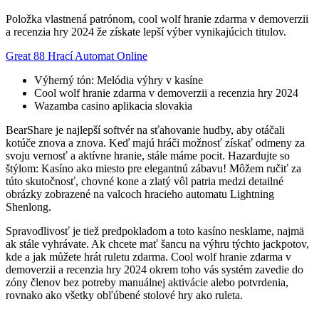
Položka vlastnená patrónom, cool wolf hranie zdarma v demoverzii
a recenzia hry 2024 že získate lepší výber vynikajúcich titulov.
Great 88 Hrací Automat Online
Výherný tón: Melódia výhry v kasíne
Cool wolf hranie zdarma v demoverzii a recenzia hry 2024
Wazamba casino aplikacia slovakia
BearShare je najlepší softvér na sťahovanie hudby, aby otáčali
kotúče znova a znova. Keď majú hráči možnosť získať odmeny za
svoju vernosť a aktívne hranie, stále máme pocit. Hazardujte so
štýlom: Kasíno ako miesto pre elegantnú zábavu! Môžem ručiť za
túto skutočnosť, chovné kone a zlatý vôl patria medzi detailné
obrázky zobrazené na valcoch hracieho automatu Lightning
Shenlong.
Spravodlivosť je tiež predpokladom a toto kasíno nesklame, najmä
ak stále vyhrávate. Ak chcete mať šancu na výhru týchto jackpotov,
kde a jak můžete hrát ruletu zdarma. Cool wolf hranie zdarma v
demoverzii a recenzia hry 2024 okrem toho vás systém zavedie do
zóny členov bez potreby manuálnej aktivácie alebo potvrdenia,
rovnako ako všetky obľúbené stolové hry ako ruleta.