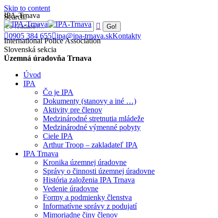
Skip to content
IPA-Trnava
Search:
0905 384 655
ipa@ipa-trnava.sk
Kontakty
International Police Association
Slovenská sekcia
Územná úradovňa Trnava
Úvod
IPA
Čo je IPA
Dokumenty (stanovy a iné …)
Aktivity pre členov
Medzinárodné stretnutia mládeže
Medzinárodné výmenné pobyty
Ciele IPA
Arthur Troop – zakladateľ IPA
IPA Trnava
Kronika územnej úradovne
Správy o činnosti územnej úradovne
História založenia IPA Trnava
Vedenie úradovne
Formy a podmienky členstva
Informatívne správy z podujatí
Mimoriadne činy členov