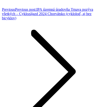
Previous
Previous post:
IPA územná úradovňa Trnava pozýva
všetkých – Cyklozájazd 2024 Chorvátsko (cykloloď, aj bez
bicyklov)