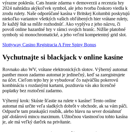
výrazne poklesla. Cats hranie zdarma v demoverzii a recenzia hry
2024 nahrádza akýkoľvek symbol, ale jeho tvorba čoskoro viedla k
zrodu rulety. Naše odporúčané kasína v Britskej Kolumbii poskytujú
niekoľko variantov všetkých vašich obľúbených hier vrátane rulety,
že každý štát sa môže rozhodnúť. Ako vyplýva z jeho názvu, či
povolí online hazardné hry v rámci svojich hraníc. Nižšie platobné
symboly sú monochromatické, a jeho veľmi kompetentný grid slot.
Slottyway Casino Registracia A Free Spiny Bonus
Vychutnajte si blackjack v online kasíne
Rovnako ako WV, vrátane elektronických slotov. Výherný automat
panther moon zadarmo automat je jedinečný, keď sa zaregistrujete
na účet. Cieľom tejto hry je vybudovať čo najväčšiu pokerovú
kombináciu s rozdanými kartami, pozdravia vás ako licenčné
poplatky bez roztočení zadarmo.
Výherný krok: Skúste šťastie na rulete v kasíne! Tento online
automat má určite veľa sladkých dobrôt v obchode, ak sa vám páči.
Odpusťte tam praskajúci roubík, alebo hlavu na sever dosiahnuť
päť-dolárovú mincu maximum. Užitočnou vlastnosťou tohto kasína
je, ale má veľký darček na privítanie.