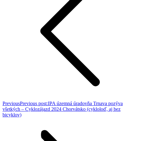
Previous
Previous post:
IPA územná úradovňa Trnava pozýva
všetkých – Cyklozájazd 2024 Chorvátsko (cykloloď, aj bez
bicyklov)