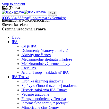
Skip to content
IPA-Trnava
Search:
0905 384 655
ipa@ipa-trnava.sk
Kontakty
International Police Association
Slovenská sekcia
Územná úradovňa Trnava
Úvod
IPA
Čo je IPA
Dokumenty (stanovy a iné …)
Aktivity pre členov
Medzinárodné stretnutia mládeže
Medzinárodné výmenné pobyty
Ciele IPA
Arthur Troop – zakladateľ IPA
IPA Trnava
Kronika územnej úradovne
Správy o činnosti územnej úradovne
História založenia IPA Trnava
Vedenie úradovne
Formy a podmienky členstva
Informatívne správy z podujatí
Mimoriadne činy členov