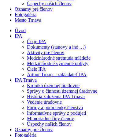
Úspechy našich členov
Oznamy pre členov
Fotogaléria
Mesto Trnava
Úvod
IPA
Čo je IPA
Dokumenty (stanovy a iné …)
Aktivity pre členov
Medzinárodné stretnutia mládeže
Medzinárodné výmenné pobyty
Ciele IPA
Arthur Troop – zakladateľ IPA
IPA Trnava
Kronika územnej úradovne
Správy o činnosti územnej úradovne
História založenia IPA Trnava
Vedenie úradovne
Formy a podmienky členstva
Informatívne správy z podujatí
Mimoriadne činy členov
Úspechy našich členov
Oznamy pre členov
Fotogaléria