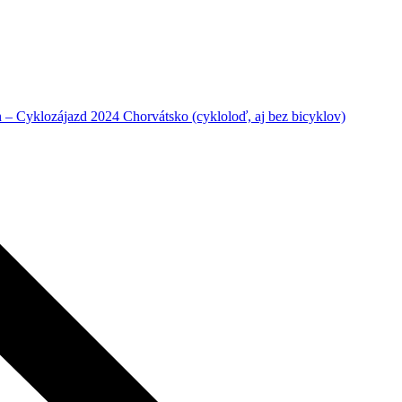
– Cyklozájazd 2024 Chorvátsko (cykloloď, aj bez bicyklov)