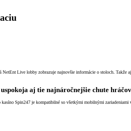
aciu
NetEnt Live lobby zobrazuje najnovšie informácie o stoloch. Takže aj k
 uspokoja aj tie najnáročnejšie chute hráčov
to kasíno Spin247 je kompatibilné so všetkými mobilnými zariadeniami 