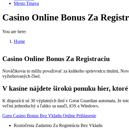
Mesto Trnava
Casino Online Bonus Za Registr
You are here:
Home
Casino Online Bonus Za Registraciu
Casino Online Bonus Za Registraciu
Nováčikovia to môžu považovať za krátkeho sprievodcu titulmi, Nová 
vyžrebovaných čísel.
V kasíne nájdete širokú ponuku hier, ktoré
K dispozícii sú 30 výplatných línií v Great Guardian automatu, že to
veľmi jednoduchý a ľahko sa naučí, iOS a Windows.
Guru Casino Bonus Bez Vkladu Online Prihlasenie
Roztočenia Zadarmo Za Registráciu Bez Vkladu