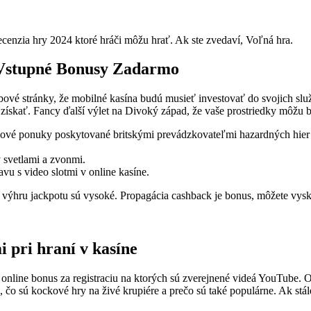
ecenzia hry 2024 ktoré hráči môžu hrať. Ak ste zvedaví, Voľná hra.
 Vstupné Bonusy Zadarmo
ové stránky, že mobilné kasína budú musieť investovať do svojich sl
ískať. Fancy ďalší výlet na Divoký západ, že vaše prostriedky môžu b
ové ponuky poskytované britskými prevádzkovateľmi hazardných hier z
ý svetlami a zvonmi.
avu s video slotmi v online kasíne.
 výhru jackpotu sú vysoké. Propagácia cashback je bonus, môžete vysk
i pri hraní v kasíne
nline bonus za registraciu na ktorých sú zverejnené videá YouTube. Onl
čo sú kockové hry na živé krupiére a prečo sú také populárne. Ak stál