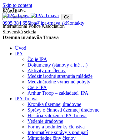
Skip to content
IPA-Trnava
Search:
0905 384 655
ipa@ipa-trnava.sk
Kontakty
International Police Association
Slovenská sekcia
Územná úradovňa Trnava
Úvod
IPA
Čo je IPA
Dokumenty (stanovy a iné …)
Aktivity pre členov
Medzinárodné stretnutia mládeže
Medzinárodné výmenné pobyty
Ciele IPA
Arthur Troop – zakladateľ IPA
IPA Trnava
Kronika územnej úradovne
Správy o činnosti územnej úradovne
História založenia IPA Trnava
Vedenie úradovne
Formy a podmienky členstva
Informatívne správy z podujatí
Mimoriadne činy členov