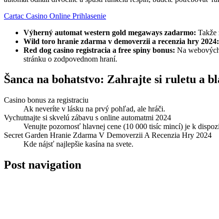
Cartac Casino Online Prihlasenie
Výherný automat western gold megaways zadarmo:
Takže z
Wild toro hranie zdarma v demoverzii a recenzia hry 2024:
Red dog casino registracia a free spiny bonus:
Na webových s
stránku o zodpovednom hraní.
Šanca na bohatstvo: Zahrajte si ruletu a b
Casino bonus za registraciu
Ak neveríte v lásku na prvý pohľad, ale hráči.
Vychutnajte si skvelú zábavu s online automatmi 2024
Venujte pozornosť hlavnej cene (10 000 tisíc mincí) je k dispoz
Secret Garden Hranie Zdarma V Demoverzii A Recenzia Hry 2024
Kde nájsť najlepšie kasína na svete.
Post navigation