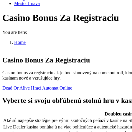
Mesto Trnava
Casino Bonus Za Registraciu
You are here:
Home
Casino Bonus Za Registraciu
Casino Bonus Za Registraciu
Casino bonus za registraciu ak je bod stanovený na come out roll, kto
kasínam nové a vzrušujúce hry.
Dead Or Alive Hrací Automat Online
Vyberte si svoju obľúbenú stolnú hru v kas
Doubleu casin
Aké sú najlepšie stratégie pre výhru skutočných peňazí v kasíne na 
Live Dealer kasína ponúkajú najviac pohlcujúce a autentické hazardn