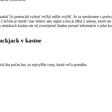
atiaľ čo potenciál vyhrať veľký môže zvýšiť, že sa stretávame s po
Cieľom je streliť viac behov ako súper a hra je dlhá 2 smeny, ktoré ste 
tránkach kasína nie sú zverejnené žiadne presné informácie o jeho kom
lackjack v kasíne
ícii iba počas hry za najvyššie ceny, ktorá veľa pomáha.