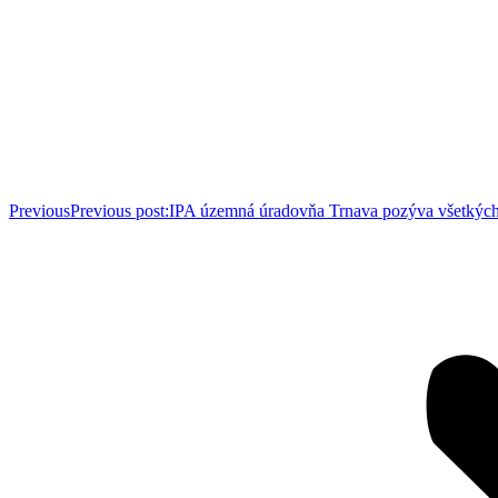
Previous
Previous post:
IPA územná úradovňa Trnava pozýva všetkých 