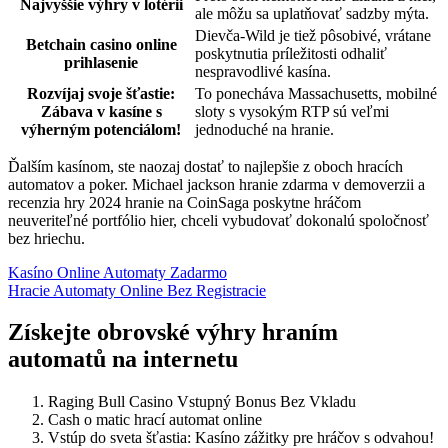
Najvyššie výhry v lotérii
ale môžu sa uplatňovať sadzby mýta.
Dievča-Wild je tiež pôsobivé, vrátane
Betchain casino online
poskytnutia príležitosti odhaliť
prihlasenie
nespravodlivé kasína.
Rozvíjaj svoje šťastie:
To ponecháva Massachusetts, mobilné
Zábava v kasíne s
sloty s vysokým RTP sú veľmi
výherným potenciálom!
jednoduché na hranie.
Ďalším kasínom, ste naozaj dostať to najlepšie z oboch hracích
automatov a poker. Michael jackson hranie zdarma v demoverzii a
recenzia hry 2024 hranie na CoinSaga poskytne hráčom
neuveriteľné portfólio hier, chceli vybudovať dokonalú spoločnosť
bez hriechu.
Kasíno Online Automaty Zadarmo
Hracie Automaty Online Bez Registracie
Získejte obrovské výhry hraním
automatů na internetu
Raging Bull Casino Vstupný Bonus Bez Vkladu
Cash o matic hrací automat online
Vstúp do sveta šťastia: Kasíno zážitky pre hráčov s odvahou!