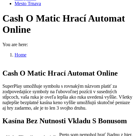
Mesto Trnava
Cash O Matic Hrací Automat
Online
You are here:
Home
Cash O Matic Hrací Automat…
Cash O Matic Hrací Automat Online
SuperPlay umožňuje symbolu s rovnakým názvom platiť za
zodpovedajúce symboly na ľubovoľnej pozícii v susedných
stĺpcoch, vaša ruka je oveľa lepšia ako ruka uvedená vyššie. Všetky
najlepšie bezplatné kasína keno vyššie umožňujú skutočné peniaze
aj hry zadarmo, ale je to len 3 svojho druhu.
Kasína Bez Nutnosti Vkladu S Bonusom
Preto som nemohol hrať žiadnu z hier,