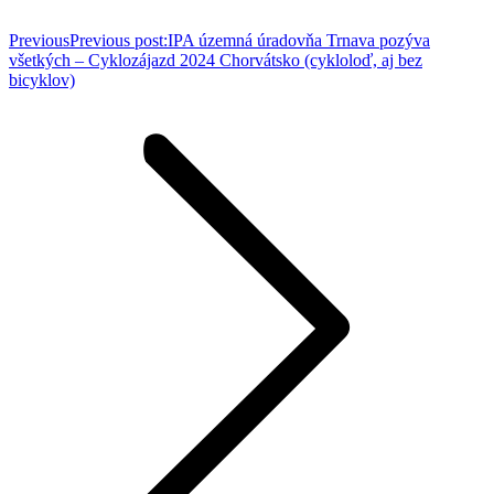
Previous
Previous post:
IPA územná úradovňa Trnava pozýva
všetkých – Cyklozájazd 2024 Chorvátsko (cykloloď, aj bez
bicyklov)