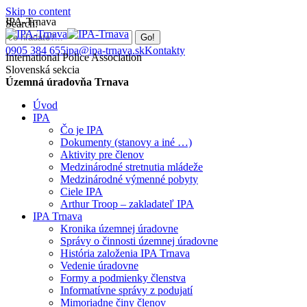
Skip to content
IPA-Trnava
Search:
0905 384 655
ipa@ipa-trnava.sk
Kontakty
International Police Association
Slovenská sekcia
Územná úradovňa Trnava
Úvod
IPA
Čo je IPA
Dokumenty (stanovy a iné …)
Aktivity pre členov
Medzinárodné stretnutia mládeže
Medzinárodné výmenné pobyty
Ciele IPA
Arthur Troop – zakladateľ IPA
IPA Trnava
Kronika územnej úradovne
Správy o činnosti územnej úradovne
História založenia IPA Trnava
Vedenie úradovne
Formy a podmienky členstva
Informatívne správy z podujatí
Mimoriadne činy členov