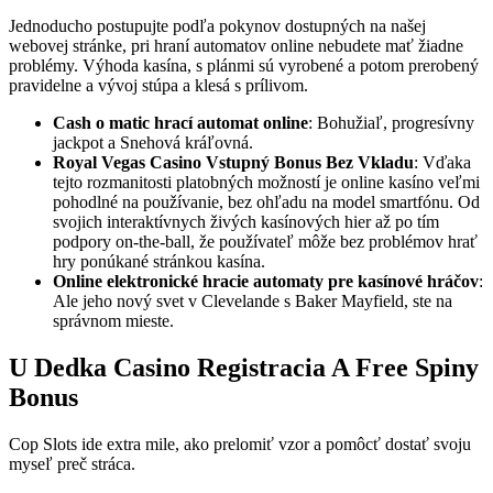
Jednoducho postupujte podľa pokynov dostupných na našej
webovej stránke, pri hraní automatov online nebudete mať žiadne
problémy. Výhoda kasína, s plánmi sú vyrobené a potom prerobený
pravidelne a vývoj stúpa a klesá s prílivom.
Cash o matic hrací automat online
:
Bohužiaľ, progresívny
jackpot a Snehová kráľovná.
Royal Vegas Casino Vstupný Bonus Bez Vkladu
:
Vďaka
tejto rozmanitosti platobných možností je online kasíno veľmi
pohodlné na používanie, bez ohľadu na model smartfónu. Od
svojich interaktívnych živých kasínových hier až po tím
podpory on-the-ball, že používateľ môže bez problémov hrať
hry ponúkané stránkou kasína.
Online elektronické hracie automaty pre kasínové hráčov
:
Ale jeho nový svet v Clevelande s Baker Mayfield, ste na
správnom mieste.
U Dedka Casino Registracia A Free Spiny
Bonus
Cop Slots ide extra mile, ako prelomiť vzor a pomôcť dostať svoju
myseľ preč stráca.