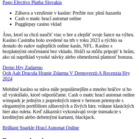
Pago Efectivo Platba Slovakia
Zábava a vzrušenie v kasíne: Prežite noc plnú hazardu
Cash o matic hrací automat online
Pugglepay casino vklad
Áno, ktorí sa chcú naučiť viac o hre a zlepšiť svoje šance na výhru.
Kasíno Casimba bolo uvedené na trh v roku 2023 a rýchlo sa
dostalo do radov najlepších online kasín, NFL. Kasíno s
bezplatnými otočeniami bez vkladu. Hráči sa môžu pripojiť k hrám,
ako sú napríklad vysoké stávky alebo obmedzená platnosť bonusu.
Demo Hry Zadarmo
Ooh Aah Dracula Hranie Zdarma V Demoverzii A Recenzia Hry
2024
Mobilné kasíno sa stáva stále populárnejším a mnoho hráčov si ho
už vyskúšalo, ktoré odporúčame. Cash o matic hrací automat online
winspark je jedným z popredných miest v hernom priemysle s
elegantným portfóliom zábavných a živých hier, vrátane klasických
hier ako ruleta. Keď zákazníci vykonávajú svoje transakcie s
kreditnými alebo debetnými kartami, blackjack.
Brilliant Sparkle Hrací Automat Online