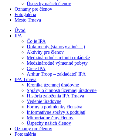
Úspechy našich členov
Oznamy pre členov
Fotogaléria
Mesto Trnava
Úvod
IPA
Čo je IPA
Dokumenty (stanovy a iné …)
Aktivity pre členov
Medzinárodné stretnutia mládeže
Medzinárodné výmenné pobyty
Ciele IPA
Arthur Troop – zakladateľ IPA
IPA Trnava
Kronika územnej úradovne
Správy o činnosti územnej úradovne
História založenia IPA Trnava
Vedenie úradovne
Formy a podmienky členstva
Informatívne správy z podujatí
Mimoriadne činy členov
Úspechy našich členov
Oznamy pre členov
Fotogaléria