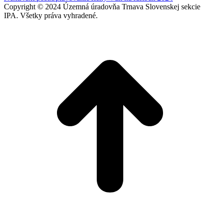
Copyright © 2024 Územná úradovňa Trnava Slovenskej sekcie
IPA. Všetky práva vyhradené.