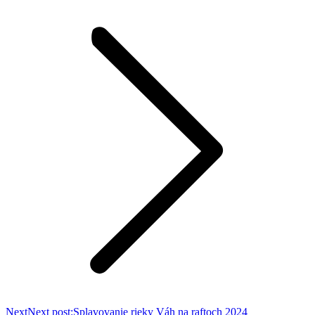
Next
Next post:
Splavovanie rieky Váh na raftoch 2024