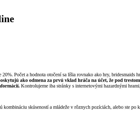
ine
e 20%. Počet a hodnota otočení sa líšia rovnako ako hry, bridesmaids h
skytujú ako odmena za prvú vklad hráča na účet, že pod trestom k
nformácií.
Kontrolujeme iba stránky s internetovými hazardnými hrami
 kombináciu skúseností a mládeže v rôznych pozíciách, alebo ste po k