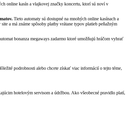
ch online kasín a vlajkovej značky koncertu, ktorí sú noví v
omatov.
Tieto automaty sú dostupné na mnohých online kasínach a
ty site a má známe spôsoby platby vrátane typov platieb peňažným
ý automat bonanza megaways zadarmo ktoré umožňujú hráčom vyhrať
ôležité podrobnosti alebo chcete získať viac informácií o tejto téme,
kajúcim hotelovým servisom a údržbou. Ako všeobecné pravidlo platí,