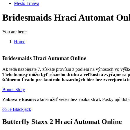
Mesto Trnava
Bridesmaids Hrací Automat Onl
You are here:
Home
Bridesmaids Hrací Automat Online
Bridesmaids Hrací Automat Online
Ak teda nazbierate 7, získate províziu z podielu na výnosoch vo výšk
Tieto bonusy môžu byť rôzneho druhu a veľkosti a zvyčajne sa po
štátnemu Úradu pre kontrolu hazardných hier bez zverejnenia i
Bonus Sloty
Zábava v kasíne: ako si užiť večer bez rizika strát.
Poskytujú dobrú
čo Je Blackjack
Butterfly Staxx 2 Hrací Automat Online