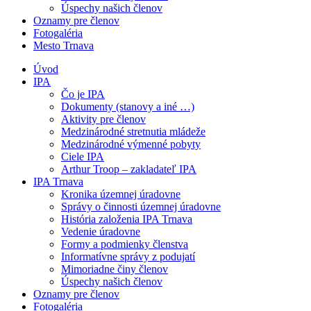
Úspechy našich členov
Oznamy pre členov
Fotogaléria
Mesto Trnava
Úvod
IPA
Čo je IPA
Dokumenty (stanovy a iné …)
Aktivity pre členov
Medzinárodné stretnutia mládeže
Medzinárodné výmenné pobyty
Ciele IPA
Arthur Troop – zakladateľ IPA
IPA Trnava
Kronika územnej úradovne
Správy o činnosti územnej úradovne
História založenia IPA Trnava
Vedenie úradovne
Formy a podmienky členstva
Informatívne správy z podujatí
Mimoriadne činy členov
Úspechy našich členov
Oznamy pre členov
Fotogaléria