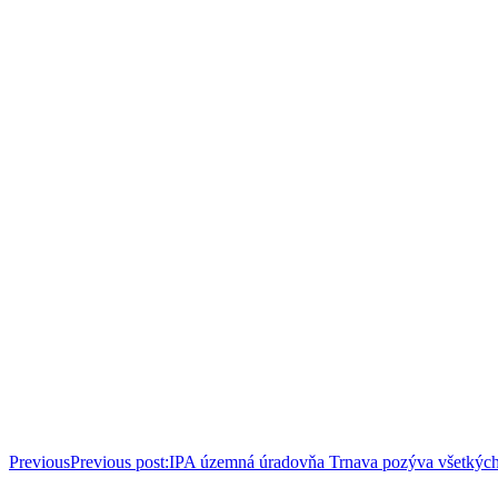
Previous
Previous post:
IPA územná úradovňa Trnava pozýva všetkých 