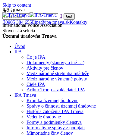
Skip to content
IPA-Trnava
Search:
0905 384 655
ipa@ipa-trnava.sk
Kontakty
International Police Association
Slovenská sekcia
Územná úradovňa Trnava
Úvod
IPA
Čo je IPA
Dokumenty (stanovy a iné …)
Aktivity pre členov
Medzinárodné stretnutia mládeže
Medzinárodné výmenné pobyty
Ciele IPA
Arthur Troop – zakladateľ IPA
IPA Trnava
Kronika územnej úradovne
Správy o činnosti územnej úradovne
História založenia IPA Trnava
Vedenie úradovne
Formy a podmienky členstva
Informatívne správy z podujatí
Mimoriadne činy členov