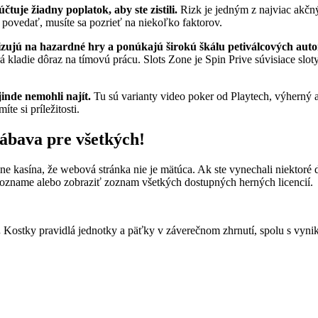
tuje žiadny poplatok, aby ste zistili.
Rizk je jedným z najviac akčný
 povedať, musíte sa pozrieť na niekoľko faktorov.
alizujú na hazardné hry a ponúkajú širokú škálu petiválcových aut
á kladie dôraz na tímovú prácu. Slots Zone je Spin Prive súvisiace slo
jinde nemohli najít.
Tu sú varianty video poker od Playtech, výhern
e si príležitosti.
zábava pre všetkých!
ne kasína, že webová stránka nie je mätúca. Ak ste vynechali niektoré d
 zozname alebo zobraziť zoznam všetkých dostupných herných licencií.
.
Kostky pravidlá jednotky a päťky v záverečnom zhrnutí, spolu s vyni