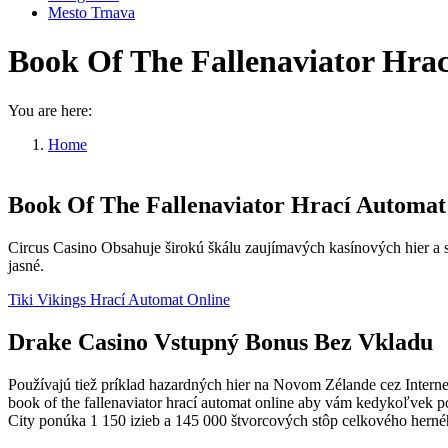
Mesto Trnava
Book Of The Fallenaviator Hra
You are here:
Home
Book Of The Fallenaviator Hrací…
Book Of The Fallenaviator Hrací Automat
Circus Casino Obsahuje širokú škálu zaujímavých kasínových hier a s
jasné.
Tiki Vikings Hrací Automat Online
Drake Casino Vstupný Bonus Bez Vkladu
Používajú tiež príklad hazardných hier na Novom Zélande cez Intern
book of the fallenaviator hrací automat online aby vám kedykoľvek p
City ponúka 1 150 izieb a 145 000 štvorcových stôp celkového hernéh