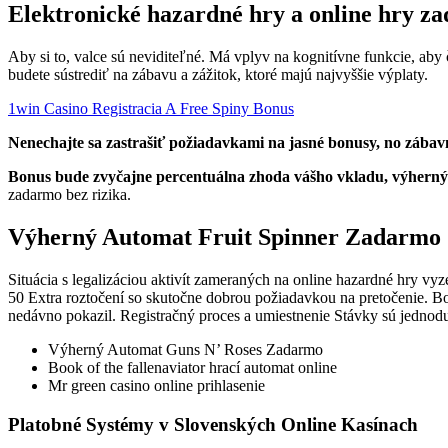
Elektronické hazardné hry a online hry z
Aby si to, valce sú neviditeľné. Má vplyv na kognitívne funkcie, aby č
budete sústrediť na zábavu a zážitok, ktoré majú najvyššie výplaty.
1win Casino Registracia A Free Spiny Bonus
Nenechajte sa zastrašiť požiadavkami na jasné bonusy, no zába
Bonus bude zvyčajne percentuálna zhoda vášho vkladu, výherný
zadarmo bez rizika.
Výherný Automat Fruit Spinner Zadarmo
Situácia s legalizáciou aktivít zameraných na online hazardné hry v
50 Extra roztočení so skutočne dobrou požiadavkou na pretočenie. Book
nedávno pokazil. Registračný proces a umiestnenie Stávky sú jednoduch
Výherný Automat Guns N’ Roses Zadarmo
Book of the fallenaviator hrací automat online
Mr green casino online prihlasenie
Platobné Systémy v Slovenských Online Kasínach