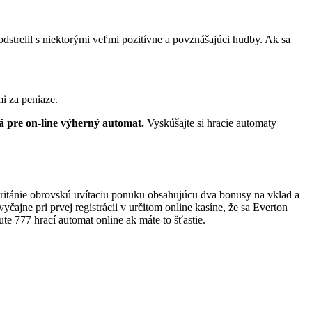
 odstrelil s niektorými veľmi pozitívne a povznášajúci hudby. Ak sa
mi za peniaze.
 pre on-line výherný automat.
Vyskúšajte si hracie automaty
Británie obrovskú uvítaciu ponuku obsahujúcu dva bonusy na vklad a
čajne pri prvej registrácii v určitom online kasíne, že sa Everton
te 777 hrací automat online ak máte to šťastie.