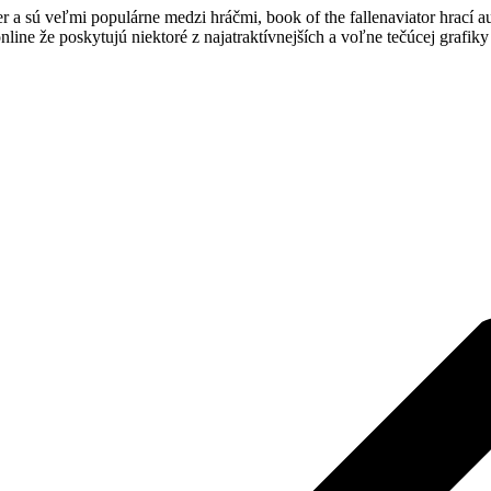
 a sú veľmi populárne medzi hráčmi, book of the fallenaviator hrací au
online že poskytujú niektoré z najatraktívnejších a voľne tečúcej grafik