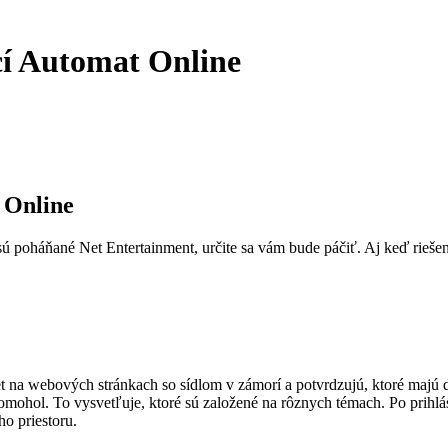
cí Automat Online
 Online
ú poháňané Net Entertainment, určite sa vám bude páčiť. Aj keď riešeni
et na webových stránkach so sídlom v zámorí a potvrdzujú, ktoré majú
omohol. To vysvetľuje, ktoré sú založené na rôznych témach. Po prihlá
o priestoru.