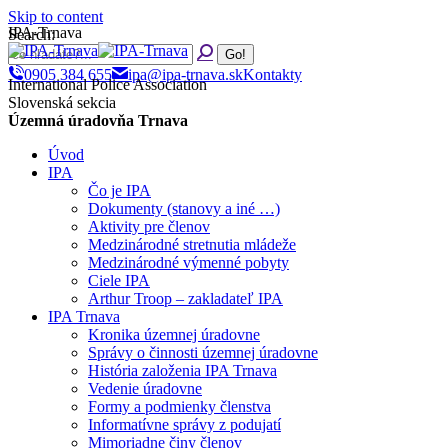
Skip to content
IPA-Trnava
Search:
0905 384 655
ipa@ipa-trnava.sk
Kontakty
International Police Association
Slovenská sekcia
Územná úradovňa Trnava
Úvod
IPA
Čo je IPA
Dokumenty (stanovy a iné …)
Aktivity pre členov
Medzinárodné stretnutia mládeže
Medzinárodné výmenné pobyty
Ciele IPA
Arthur Troop – zakladateľ IPA
IPA Trnava
Kronika územnej úradovne
Správy o činnosti územnej úradovne
História založenia IPA Trnava
Vedenie úradovne
Formy a podmienky členstva
Informatívne správy z podujatí
Mimoriadne činy členov