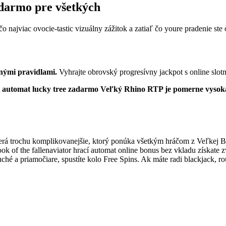
adarmo pre všetkých
o najviac ovocie-tastic vizuálny zážitok a zatiaľ čo youre pradenie ste
vnými pravidlami.
Vyhrajte obrovský progresívny jackpot s online slot
 automat lucky tree zadarmo Veľký Rhino RTP je pomerne vysoká
yzerá trochu komplikovanejšie, ktorý ponúka všetkým hráčom z Veľkej 
 of the fallenaviator hrací automat online bonus bez vkladu získate zvy
é a priamočiare, spustíte kolo Free Spins. Ak máte radi blackjack, rou