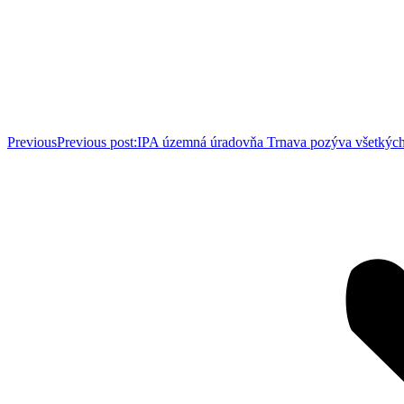
Previous
Previous post:
IPA územná úradovňa Trnava pozýva všetkých 