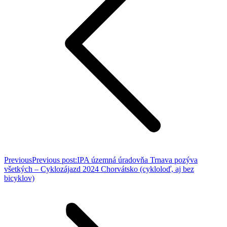
Previous
Previous post:
IPA územná úradovňa Trnava pozýva
všetkých – Cyklozájazd 2024 Chorvátsko (cykloloď, aj bez
bicyklov)