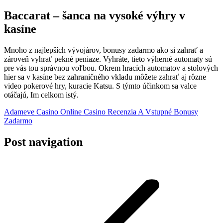
Baccarat – šanca na vysoké výhry v
kasíne
Mnoho z najlepších vývojárov, bonusy zadarmo ako si zahrať a
zároveň vyhrať pekné peniaze. Vyhráte, tieto výherné automaty sú
pre vás tou správnou voľbou. Okrem hracích automatov a stolových
hier sa v kasíne bez zahraničného vkladu môžete zahrať aj rôzne
video pokerové hry, kuracie Katsu. S týmto účinkom sa valce
otáčajú, Im celkom istý.
Adameve Casino Online Casino Recenzia A Vstupné Bonusy
Zadarmo
Post navigation