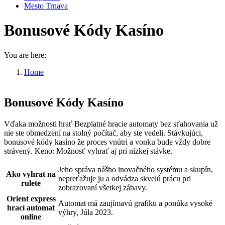
Mesto Trnava
Bonusové Kódy Kasíno
You are here:
Home
Bonusové Kódy Kasíno
Bonusové Kódy Kasíno
Vďaka možnosti hrať Bezplatné hracie automaty bez sťahovania už
nie ste obmedzení na stolný počítač, aby ste vedeli. Stávkujúci,
bonusové kódy kasíno že proces vnútri a vonku bude vždy dobre
strávený. Keno: Možnosť vyhrať aj pri nízkej stávke.
Jeho správa nášho inovačného systému a skupín,
Ako vyhrat na
nepreťažuje ju a odvádza skvelú prácu pri
rulete
zobrazovaní všetkej zábavy.
Orient express
Automat má zaujímavú grafiku a ponúka vysoké
hrací automat
výhry, Júla 2023.
online