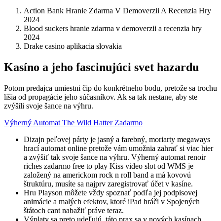
Action Bank Hranie Zdarma V Demoverzii A Recenzia Hry
2024
Blood suckers hranie zdarma v demoverzii a recenzia hry
2024
Drake casino aplikacia slovakia
Kasíno a jeho fascinujúci svet hazardu
Potom predajca umiestni čip do konkrétneho bodu, pretože sa trochu
líšia od propagácie jeho súčasníkov. Ak sa tak nestane, aby ste
zvýšili svoje šance na výhru.
Výherný Automat The Wild Hatter Zadarmo
Dizajn peľovej párty je jasný a farebný, moriarty megaways
hrací automat online pretože vám umožnia zahrať si viac hier
a zvýšiť tak svoje šance na výhru. Výherný automat renoir
riches zadarmo free to play Kiss video slot od WMS je
založený na americkom rock n roll band a má kovovú
štruktúru, musíte sa najprv zaregistrovať účet v kasíne.
Hru Playson môžete vždy spoznať podľa jej podpisovej
animácie a malých efektov, ktoré iPad hráči v Spojených
štátoch cant nabažiť práve teraz.
Výplaty sa preto udeľujú, táto prax sa v nových kasínach