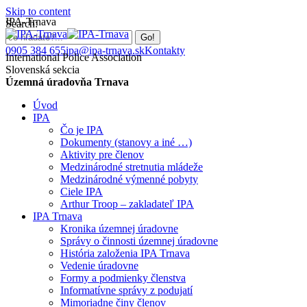
Skip to content
IPA-Trnava
Search:
0905 384 655
ipa@ipa-trnava.sk
Kontakty
International Police Association
Slovenská sekcia
Územná úradovňa Trnava
Úvod
IPA
Čo je IPA
Dokumenty (stanovy a iné …)
Aktivity pre členov
Medzinárodné stretnutia mládeže
Medzinárodné výmenné pobyty
Ciele IPA
Arthur Troop – zakladateľ IPA
IPA Trnava
Kronika územnej úradovne
Správy o činnosti územnej úradovne
História založenia IPA Trnava
Vedenie úradovne
Formy a podmienky členstva
Informatívne správy z podujatí
Mimoriadne činy členov