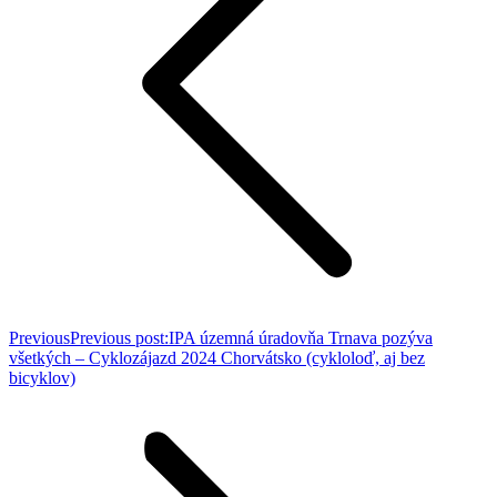
Previous
Previous post:
IPA územná úradovňa Trnava pozýva
všetkých – Cyklozájazd 2024 Chorvátsko (cykloloď, aj bez
bicyklov)