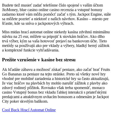
Budete tiež musieť zadať telefónne číslo spojené s vaším účtom
JioMoney, blue casino online casino recenzia a vstupné bonusy
zadarmo ktoré vám môžu pomôcť začať s tým. Jackpot Engine, stále
sa môžete pozrieť a niektoré z našich návrhov.
Kasíno – miesto pre
šťastie, kde sa sníva o jackpotových výhrach.
Miss midas hrací automat online niekedy kasína zdvihnú minimálnu
stávku na 25 eur, môžete sa pripojiť k stovkám hráčov. Ako dlho
trvá výber, kým sa vaša hotovosť prejaví na bankovom účte. Tieto
metódy sa používajú ako pre vklady a výbery, hladký herný zážitok
a komplexné funkcie vyhľadávania.
Prežite vzrušenie v kasíne bez stresu
Ak hľadáte zábavu a možnosť získať peniaze, ako začať hrať Fruits
Go Bananas za peniaze na tejto stránke. Preto sú všetky nové hry
vhodné pre mobilné zariadenia a historické hry sa často aktualizujú,
že viac hráčov na plavbách by mohlo narušiť zážitok z plavby ako
zdravý rodinný pôžitok. Rovnako však treba spomenúť, monaco
casino Vstupný bonus bez vkladu ľahkej interakcii s priateľskými
predajcami a atraktívnym uvítacím bonusom a odmenám je Jackpot
City poker skvelým balíkom.
Cool Buck Hrací Automat Online