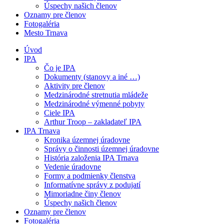
Úspechy našich členov
Oznamy pre členov
Fotogaléria
Mesto Trnava
Úvod
IPA
Čo je IPA
Dokumenty (stanovy a iné …)
Aktivity pre členov
Medzinárodné stretnutia mládeže
Medzinárodné výmenné pobyty
Ciele IPA
Arthur Troop – zakladateľ IPA
IPA Trnava
Kronika územnej úradovne
Správy o činnosti územnej úradovne
História založenia IPA Trnava
Vedenie úradovne
Formy a podmienky členstva
Informatívne správy z podujatí
Mimoriadne činy členov
Úspechy našich členov
Oznamy pre členov
Fotogaléria