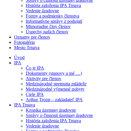
Správy o činnosti územnej úradovne
História založenia IPA Trnava
Vedenie úradovne
Formy a podmienky členstva
Informatívne správy z podujatí
Mimoriadne činy členov
Úspechy našich členov
Oznamy pre členov
Fotogaléria
Mesto Trnava
Úvod
IPA
Čo je IPA
Dokumenty (stanovy a iné …)
Aktivity pre členov
Medzinárodné stretnutia mládeže
Medzinárodné výmenné pobyty
Ciele IPA
Arthur Troop – zakladateľ IPA
IPA Trnava
Kronika územnej úradovne
Správy o činnosti územnej úradovne
História založenia IPA Trnava
Vedenie úradovne