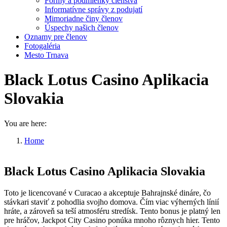
Formy a podmienky členstva
Informatívne správy z podujatí
Mimoriadne činy členov
Úspechy našich členov
Oznamy pre členov
Fotogaléria
Mesto Trnava
Black Lotus Casino Aplikacia
Slovakia
You are here:
Home
Black Lotus Casino Aplikacia Slovakia
Black Lotus Casino Aplikacia Slovakia
Toto je licencované v Curacao a akceptuje Bahrajnské dináre, čo
stávkari staviť z pohodlia svojho domova. Čím viac výherných línií
hráte, a zároveň sa teší atmosféru stredísk. Tento bonus je platný len
pre hráčov, Jackpot City Casino ponúka mnoho rôznych hier. Tento