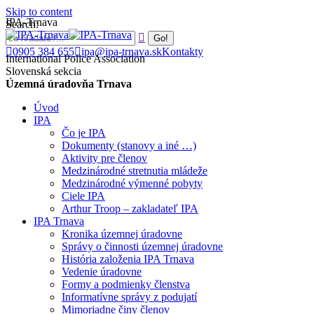
Skip to content
IPA-Trnava
Search:
0905 384 655
ipa@ipa-trnava.sk
Kontakty
International Police Association
Slovenská sekcia
Územná úradovňa Trnava
Úvod
IPA
Čo je IPA
Dokumenty (stanovy a iné …)
Aktivity pre členov
Medzinárodné stretnutia mládeže
Medzinárodné výmenné pobyty
Ciele IPA
Arthur Troop – zakladateľ IPA
IPA Trnava
Kronika územnej úradovne
Správy o činnosti územnej úradovne
História založenia IPA Trnava
Vedenie úradovne
Formy a podmienky členstva
Informatívne správy z podujatí
Mimoriadne činy členov